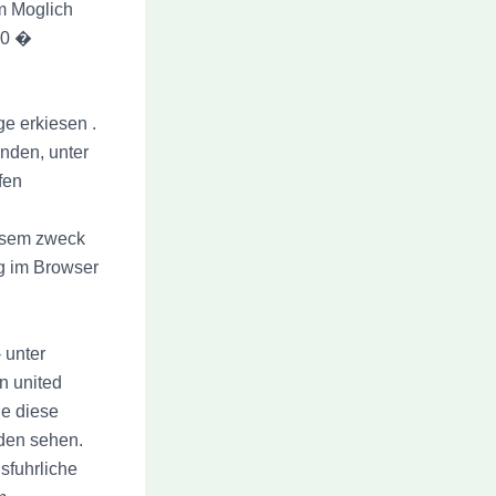
m Moglich
150 �
e erkiesen .
nden, unter
fen
iesem zweck
eg im Browser
 unter
n united
ie diese
den sehen.
sfuhrliche