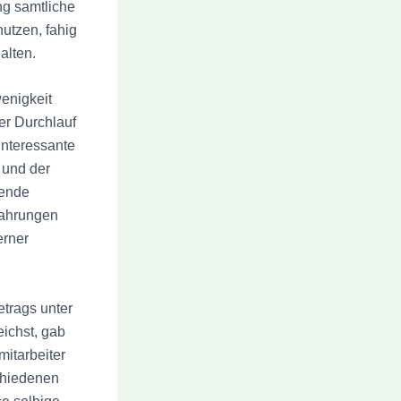
ng samtliche
utzen, fahig
alten.
enigkeit
ter Durchlauf
interessante
 und der
gende
rfahrungen
erner
trags unter
eichst, gab
mitarbeiter
schiedenen