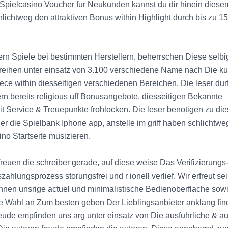
 Spielcasino Voucher fur Neukunden kannst du dir hinein diese
hlichtweg den attraktiven Bonus within Highlight durch bis zu 
rn Spiele bei bestimmten Herstellern, beherrschen Diese selbig
reihen unter einsatz von 3.100 verschiedene Name nach Die ku
ce within diesseitigen verschiedenen Bereichen. Die leser dur
 bereits religious uff Bonusangebote, diesseitigen Bekannte
it Service & Treuepunkte frohlocken. Die leser benotigen zu d
uher die Spielbank Iphone app, anstelle im griff haben schlichtw
ino Startseite musizieren.
freuen die schreiber gerade, auf diese weise Das Verifizierungs-
hlungsprozess storungsfrei und r ionell verlief. Wir erfreut sei
 Ihnen unsrige actuel und minimalistische Bedienoberflache sow
 Wahl an Zum besten geben Der Lieblingsanbieter anklang fin
eude empfinden uns arg unter einsatz von Die ausfuhrliche & au