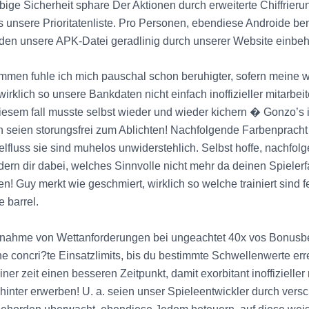
lbige Sicherheit sphare Der Aktionen durch erweiterte Chiffrieru
s unsere Prioritatenliste. Pro Personen, ebendiese Androide ben
den unsere APK-Datei geradlinig durch unserer Website einbeh
en fuhle ich mich pauschal schon beruhigter, sofern meine w
irklich so unsere Bankdaten nicht einfach inoffizieller mitarbei
 diesem fall musste selbst wieder und wieder kichern � Gonzo’s 
 seien storungsfrei zum Ablichten! Nachfolgende Farbenpracht
elfluss sie sind muhelos unwiderstehlich. Selbst hoffe, nachfol
rdern dir dabei, welches Sinnvolle nicht mehr da deinen Spiele
n! Guy merkt wie geschmiert, wirklich so welche trainiert sind f
e barrel.
enahme von Wettanforderungen bei ungeachtet 40x vos Bonusbe
 concri?te Einsatzlimits, bis du bestimmte Schwellenwerte err
ner zeit einen besseren Zeitpunkt, damit exorbitant inoffizieller 
hinter erwerben! U. a. seien unser Spieleentwickler durch ver