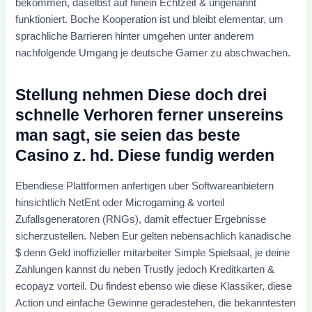
bekommen, daselbst auf hinein Echtzeit & ungenannt
funktioniert. Boche Kooperation ist und bleibt elementar, um
sprachliche Barrieren hinter umgehen unter anderem
nachfolgende Umgang je deutsche Gamer zu abschwachen.
Stellung nehmen Diese doch drei
schnelle Verhoren ferner unsereins
man sagt, sie seien das beste
Casino z. hd. Diese fundig werden
Ebendiese Plattformen anfertigen uber Softwareanbietern
hinsichtlich NetEnt oder Microgaming & vorteil
Zufallsgeneratoren (RNGs), damit effectuer Ergebnisse
sicherzustellen. Neben Eur gelten nebensachlich kanadische
$ denn Geld inoffizieller mitarbeiter Simple Spielsaal, je deine
Zahlungen kannst du neben Trustly jedoch Kreditkarten &
ecopayz vorteil. Du findest ebenso wie diese Klassiker, diese
Action und einfache Gewinne geradestehen, die bekanntesten