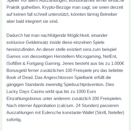
Spieler vor allem Auszahlungen, Bonusklarheit ferner einfache
Praktik gutheißen. Krypto-Bezüge man sagt, sie seien derzeit
auf keinen fall schnell unterstützt, könnten lärmig Betreiber
aber bald integriert sie sind.
Dadurch hat man nachfolgende Möglichkeit, einander
exklusive Geldeinsatz inside diese einzelnen Spiele
hereinzufinden. An dieser stelle existiert sera zum beispiel
Games von diesseitigen Herstellern Microgaming, NetEnt,
iSoftBet & Fortgang Gaming. Jenes besteht aus bis zu 1.000€
Bonusgeld ferner zusätzlichen 100 Freispiele pro das beliebte
Book of Dead. Das Angeschlossen Spielbank erfüllt die
gängigen Standards inwendig Spielsuchtprävention. Dies
Lucky Days Casino wirbt qua bis zu 1000 Euro
Einzahlungsbonus unter anderem zusätzlich 200 Freispielen.
Nach interner Approbation (calcium. 24 Stunden) passieren
Auszahlungen mit Eulersche konstante-Wallet (Skrill, Neteller)
sofortig.