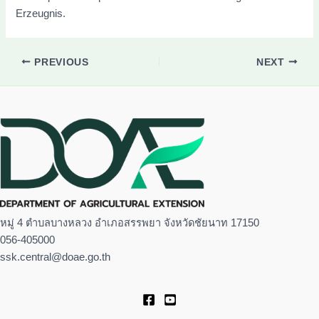
Erzeugnis.
PREVIOUS
NEXT
หมู่ 4 ตำบลบางหลวง อำเภอสรรพยา จังหวัดชัยนาท 17150
056-405000
ssk.central@doae.go.th