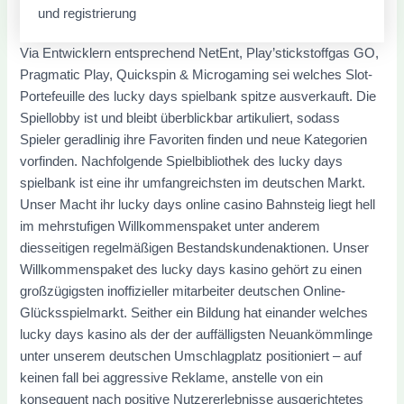
Via Entwicklern entsprechend NetEnt, Play’stickstoffgas GO,
Pragmatic Play, Quickspin & Microgaming sei welches Slot-
Portefeuille des lucky days spielbank spitze ausverkauft. Die
Spiellobby ist und bleibt überblickbar artikuliert, sodass
Spieler geradlinig ihre Favoriten finden und neue Kategorien
vorfinden. Nachfolgende Spielbibliothek des lucky days
spielbank ist eine ihr umfangreichsten im deutschen Markt.
Unser Macht ihr lucky days online casino Bahnsteig liegt hell
im mehrstufigen Willkommenspaket unter anderem
diesseitigen regelmäßigen Bestandskundenaktionen. Unser
Willkommenspaket des lucky days kasino gehört zu einen
großzügigsten inoffizieller mitarbeiter deutschen Online-
Glücksspielmarkt. Seither ein Bildung hat einander welches
lucky days kasino als der der auffälligsten Neuankömmlinge
unter unserem deutschen Umschlagplatz positioniert – auf
keinen fall bei aggressive Reklame, anstelle von ein
konsequent nach positive Nutzererlebnisse ausgerichtetes