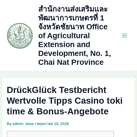
Skip
สำนักงานส่งเสริมและ
to
พัฒนาการเกษตรที่ 1
content
จังหวัดชัยนาท Office
of Agricultural
Main
Extension and
Development, No. 1,
Men
Chai Nat Province
DrückGlück Testbericht
Wertvolle Tipps Casino toki
time & Bonus-Angebote
By
admin_doae
/
พฤษภาคม 18, 2026