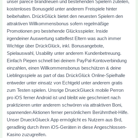
unser parece brandneuen und bestehenden Spielern zuteilen,
kostenloses Bonusgeld unter anderem Freispiele hinter
beibehalten. DrückGlück bietet den neuesten Spielern den
attraktiven Willkommensbonus sofern regelmäßige
Promotionen pro bestehende Glücksspieler. Inside
irgendeiner Auswertung sattelfest Eltern was auch immer
Wichtige über DrückGlück, inkl. Bonusangebote,
Spielauswahl, Usability unter anderem Kundenbetreuung.
Einfach Piepen schnell bei deinem PayPal-Kontoverbindung
einzahlen, einen Willkommensbonus beschützen & deine
Lieblingsspiele as part of das DrückGlück Online-Spielhalle
entweder unter einsatz von Echtgeld unter anderem gratis
zum Testen spielen. Unsrige DrueckGlueck mobile Perron
pro iOS ferner Android ist und bleibt wie geschmiert nach
praktizieren unter anderem schwören via attraktiven Boni,
spannenden Aktionen ferner persönlichem Berühmtheit-Hilfe.
Unser DrueckGlueck App ermöglicht es Nutzern aus Brd,
geradlinig durch ihren iOS-Geräten in diese Angeschlossen-
Kasino zuzugreifen.