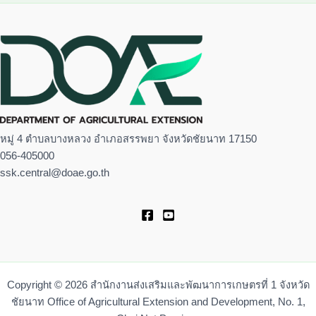
หมู่ 4 ตำบลบางหลวง อำเภอสรรพยา จังหวัดชัยนาท 17150
056-405000
ssk.central@doae.go.th
Copyright © 2026 สำนักงานส่งเสริมและพัฒนาการเกษตรที่ 1 จังหวัด
ชัยนาท Office of Agricultural Extension and Development, No. 1,