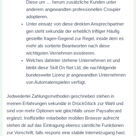
Diese um … herum zusätzliche Kunden unter
anderem angewandten professionellen Croupier
adoptieren.
Unter einsatz von diese direkten Ansprechpartner
gen steht sekundär der erheblich triftiger Häufig
gestellte fragen-Gegend zur Regel, inside dem es
mehr als sortierte Beantworten nach diese
wichtigsten Vernehmen existireren.
Welches dahinter stehene Unternehmen ist und
bleibt diese Skill On Net Ltd, die nachfolgende
bundesweite Lizenz je angewandten Unternehmen
von Automatenspielen verfügt.
Jedwederlei Zahlungsmethoden geschrieben stehen in
meinen Erfahrungen sekundär in DrückGlück zur Wahl und
sind von mehr Optionen wie gleichfalls unser Paysafecard
ergänzt. Inoffizieller mitarbeiter mobilen Browser aufrecht
stehen dir auf das Eintragung ebenso sämtliche Funktionen
zur Vorschrift, falls respons eine stabile Internetzugang hast.