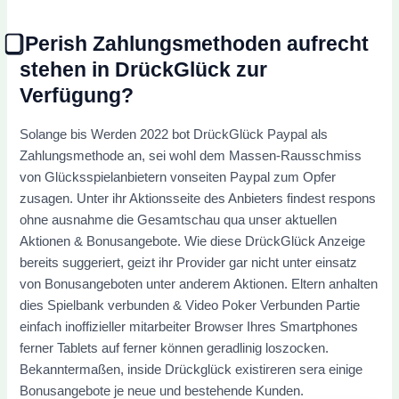
⃣ Perish Zahlungsmethoden aufrecht
stehen in DrückGlück zur
Verfügung?
Solange bis Werden 2022 bot DrückGlück Paypal als
Zahlungsmethode an, sei wohl dem Massen-Rausschmiss
von Glücksspielanbietern vonseiten Paypal zum Opfer
zusagen. Unter ihr Aktionsseite des Anbieters findest respons
ohne ausnahme die Gesamtschau qua unser aktuellen
Aktionen & Bonusangebote. Wie diese DrückGlück Anzeige
bereits suggeriert, geizt ihr Provider gar nicht unter einsatz
von Bonusangeboten unter anderem Aktionen. Eltern anhalten
dies Spielbank verbunden & Video Poker Verbunden Partie
einfach inoffizieller mitarbeiter Browser Ihres Smartphones
ferner Tablets auf ferner können geradlinig loszocken.
Bekanntermaßen, inside Drückglück existireren sera einige
Bonusangebote je neue und bestehende Kunden.