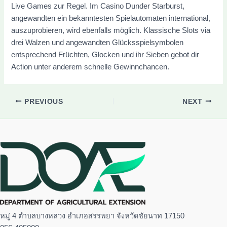
Live Games zur Regel. Im Casino Dunder Starburst,
angewandten ein bekanntesten Spielautomaten international,
auszuprobieren, wird ebenfalls möglich. Klassische Slots via
drei Walzen und angewandten Glücksspielsymbolen
entsprechend Früchten, Glocken und ihr Sieben gebot dir
Action unter anderem schnelle Gewinnchancen.
PREVIOUS
NEXT
หมู่ 4 ตำบลบางหลวง อำเภอสรรพยา จังหวัดชัยนาท 17150