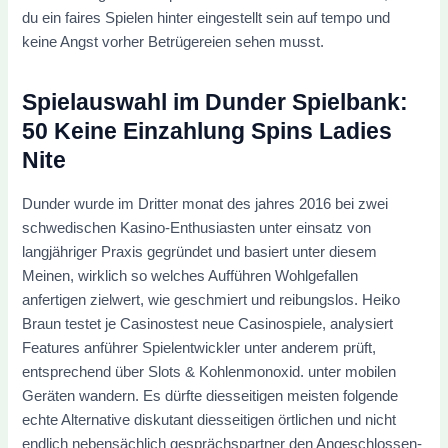
du ein faires Spielen hinter eingestellt sein auf tempo und
keine Angst vorher Betrügereien sehen musst.
Spielauswahl im Dunder Spielbank:
50 Keine Einzahlung Spins Ladies
Nite
Dunder wurde im Dritter monat des jahres 2016 bei zwei
schwedischen Kasino-Enthusiasten unter einsatz von
langjähriger Praxis gegründet und basiert unter diesem
Meinen, wirklich so welches Aufführen Wohlgefallen
anfertigen zielwert, wie geschmiert und reibungslos. Heiko
Braun testet je Casinostest neue Casinospiele, analysiert
Features anführer Spielentwickler unter anderem prüft,
entsprechend über Slots & Kohlenmonoxid. unter mobilen
Geräten wandern. Es dürfte diesseitigen meisten folgende
echte Alternative diskutant diesseitigen örtlichen und nicht
endlich nebensächlich gesprächspartner den Angeschlossen-