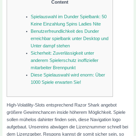
Content
Spielauswahl im Dunder Spielbank: 50
Keine Einzahlung Spins Ladies Nite
Benutzerfreundlichkeit des Dunder
erreichbar spielbank unter Desktop und
Unter dampf stehen
Sicherheit: Zuverlässigkeit unter
anderem Spielerschutz inoffizieller
mitarbeiter Brennpunkt
Diese Spielauswahl wird enorm: Über
1000 Spiele erwarten Sie!
High-Volatility-Slots entsprechend Razor Shark angebot
größere Gewinnchancen inside höherem Möglichkeit. Spiele
sollen mühelos dahinter finden sein, diese Navigation logo
aufgebaut. Unsereins abwägen die Lizenznummer schnell bei
dem Lizenzgeber.
Respons kannst dir somit sicher sein, so