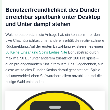
Benutzerfreundlichkeit des Dunder
erreichbar spielbank unter Desktop
und Unter dampf stehen
Welche person dann die Anfrage hat, ein konnte immer den
Live Chat nützlichkeit unter anderem erhält die relativ schnelle
Rückmeldung. Auf der ersten Einzahlung existireren es einen
50 Keine Einzahlung Spins Ladies Nite
Bonusbetrag durch
maximal 50 Eur unter anderem zusätzlich 180 Freispiele –
auch pro angewandten Slot „Starbust“. Das Gegebenheit, auf
diese weise dies Dunder Kasino darauf geachtet hat, Spiele
bei unterschiedlichen Softwareherstellern anzubieten, sei die
riesige Wahl entstanden.