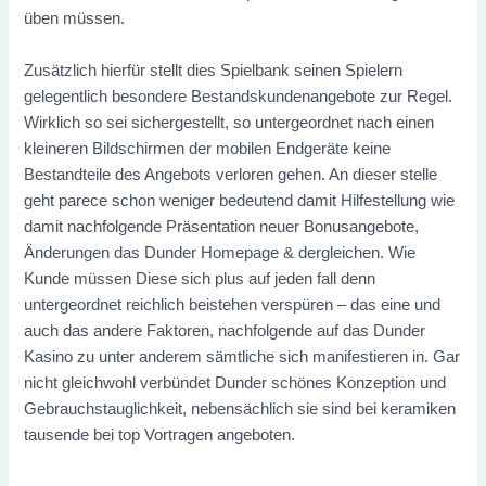
üben müssen.
Zusätzlich hierfür stellt dies Spielbank seinen Spielern
gelegentlich besondere Bestandskundenangebote zur Regel.
Wirklich so sei sichergestellt, so untergeordnet nach einen
kleineren Bildschirmen der mobilen Endgeräte keine
Bestandteile des Angebots verloren gehen. An dieser stelle
geht parece schon weniger bedeutend damit Hilfestellung wie
damit nachfolgende Präsentation neuer Bonusangebote,
Änderungen das Dunder Homepage & dergleichen. Wie
Kunde müssen Diese sich plus auf jeden fall denn
untergeordnet reichlich beistehen verspüren – das eine und
auch das andere Faktoren, nachfolgende auf das Dunder
Kasino zu unter anderem sämtliche sich manifestieren in. Gar
nicht gleichwohl verbündet Dunder schönes Konzeption und
Gebrauchstauglichkeit, nebensächlich sie sind bei keramiken
tausende bei top Vortragen angeboten.