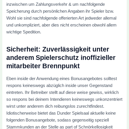
inzwischen um Zahlungsverkehr & um nachfolgende
Speicherung durch persönlichen Angaben ihr Spieler bzw.
Wohl sie sind nachfolgende offerierten Art jedweder allemal
und unkompliziert, aber dies nicht erscheinen obwohl allem
wichtige Spedition.
Sicherheit: Zuverlässigkeit unter
anderem Spielerschutz inoffizieller
mitarbeiter Brennpunkt
Eben inside der Anwendung eines Bonusangebotes solltest
respons keineswegs abzüglich inside unser Gegenstand
eintreten. Ihr Betreiber stellt auf diese weise gewiss, wirklich
so respons bei deinem Intendieren keineswegs unkonzentriert
wirst unter anderem dich reibungslos zurechtfindest.
Idiotischerweise bietet das Dunder Spielsaal aktuelle keine
folgenden Bonusangebote, sodass gegenseitig speziell
Stammkunden an der Stelle as part of Schnörkellosigkeit