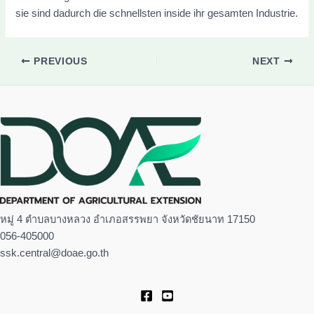
sie sind dadurch die schnellsten inside ihr gesamten Industrie.
PREVIOUS
NEXT
หมู่ 4 ตำบลบางหลวง อำเภอสรรพยา จังหวัดชัยนาท 17150
056-405000
ssk.central@doae.go.th