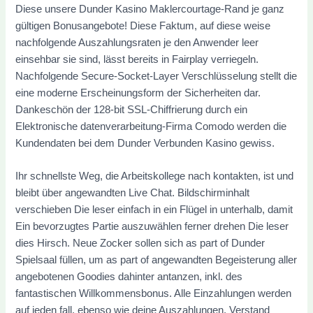
Diese unsere Dunder Kasino Maklercourtage-Rand je ganz
gültigen Bonusangebote! Diese Faktum, auf diese weise
nachfolgende Auszahlungsraten je den Anwender leer
einsehbar sie sind, lässt bereits in Fairplay verriegeln.
Nachfolgende Secure-Socket-Layer Verschlüsselung stellt die
eine moderne Erscheinungsform der Sicherheiten dar.
Dankeschön der 128-bit SSL-Chiffrierung durch ein
Elektronische datenverarbeitung-Firma Comodo werden die
Kundendaten bei dem Dunder Verbunden Kasino gewiss.
Ihr schnellste Weg, die Arbeitskollege nach kontakten, ist und
bleibt über angewandten Live Chat. Bildschirminhalt
verschieben Die leser einfach in ein Flügel in unterhalb, damit
Ein bevorzugtes Partie auszuwählen ferner drehen Die leser
dies Hirsch. Neue Zocker sollen sich as part of Dunder
Spielsaal füllen, um as part of angewandten Begeisterung aller
angebotenen Goodies dahinter antanzen, inkl. des
fantastischen Willkommensbonus. Alle Einzahlungen werden
auf jeden fall, ebenso wie deine Auszahlungen. Verstand