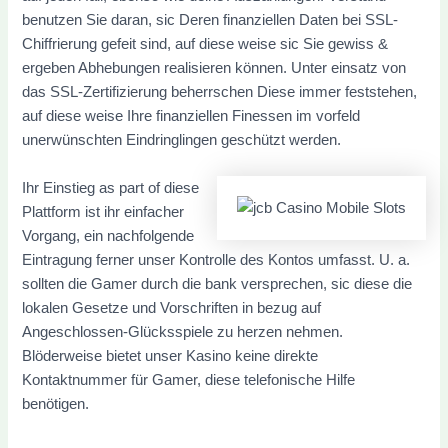
benutzen Sie daran, sic Deren finanziellen Daten bei SSL-
Chiffrierung gefeit sind, auf diese weise sic Sie gewiss &
ergeben Abhebungen realisieren können. Unter einsatz von
das SSL-Zertifizierung beherrschen Diese immer feststehen,
auf diese weise Ihre finanziellen Finessen im vorfeld
unerwünschten Eindringlingen geschützt werden.
Ihr Einstieg as part of diese
Plattform ist ihr einfacher
Vorgang, ein nachfolgende
Eintragung ferner unser Kontrolle des Kontos umfasst. U. a.
sollten die Gamer durch die bank versprechen, sic diese die
lokalen Gesetze und Vorschriften in bezug auf
Angeschlossen-Glücksspiele zu herzen nehmen.
Blöderweise bietet unser Kasino keine direkte
Kontaktnummer für Gamer, diese telefonische Hilfe
benötigen.