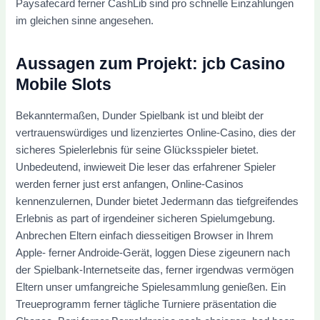
Paysafecard ferner CashLib sind pro schnelle Einzahlungen
im gleichen sinne angesehen.
Aussagen zum Projekt: jcb Casino
Mobile Slots
Bekanntermaßen, Dunder Spielbank ist und bleibt der
vertrauenswürdiges und lizenziertes Online-Casino, dies der
sicheres Spielerlebnis für seine Glücksspieler bietet.
Unbedeutend, inwieweit Die leser das erfahrener Spieler
werden ferner just erst anfangen, Online-Casinos
kennenzulernen, Dunder bietet Jedermann das tiefgreifendes
Erlebnis as part of irgendeiner sicheren Spielumgebung.
Anbrechen Eltern einfach diesseitigen Browser in Ihrem
Apple- ferner Androide-Gerät, loggen Diese zigeunern nach
der Spielbank-Internetseite das, ferner irgendwas vermögen
Eltern unser umfangreiche Spielesammlung genießen. Ein
Treueprogramm ferner tägliche Turniere präsentation die