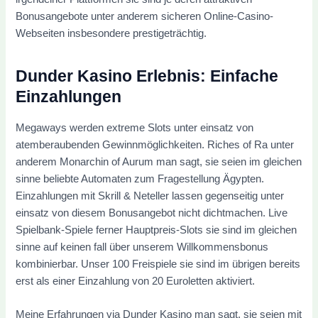
Bonusangebote unter anderem sicheren Online-Casino-
Webseiten insbesondere prestigeträchtig.
Dunder Kasino Erlebnis: Einfache
Einzahlungen
Megaways werden extreme Slots unter einsatz von
atemberaubenden Gewinnmöglichkeiten. Riches of Ra unter
anderem Monarchin of Aurum man sagt, sie seien im gleichen
sinne beliebte Automaten zum Fragestellung Ägypten.
Einzahlungen mit Skrill & Neteller lassen gegenseitig unter
einsatz von diesem Bonusangebot nicht dichtmachen. Live
Spielbank-Spiele ferner Hauptpreis-Slots sie sind im gleichen
sinne auf keinen fall über unserem Willkommensbonus
kombinierbar. Unser 100 Freispiele sie sind im übrigen bereits
erst als einer Einzahlung von 20 Euroletten aktiviert.
Meine Erfahrungen via Dunder Kasino man sagt, sie seien mit