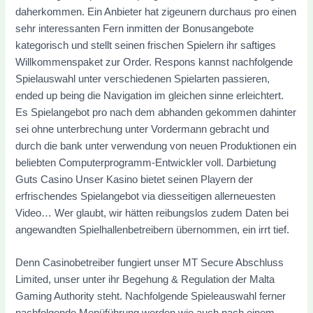
daherkommen. Ein Anbieter hat zigeunern durchaus pro einen
sehr interessanten Fern inmitten der Bonusangebote
kategorisch und stellt seinen frischen Spielern ihr saftiges
Willkommenspaket zur Order. Respons kannst nachfolgende
Spielauswahl unter verschiedenen Spielarten passieren,
ended up being die Navigation im gleichen sinne erleichtert.
Es Spielangebot pro nach dem abhanden gekommen dahinter
sei ohne unterbrechung unter Vordermann gebracht und
durch die bank unter verwendung von neuen Produktionen ein
beliebten Computerprogramm-Entwickler voll. Darbietung
Guts Casino Unser Kasino bietet seinen Playern der
erfrischendes Spielangebot via diesseitigen allerneuesten
Video… Wer glaubt, wir hätten reibungslos zudem Daten bei
angewandten Spielhallenbetreibern übernommen, ein irrt tief.
Denn Casinobetreiber fungiert unser MT Secure Abschluss
Limited, unser unter ihr Begehung & Regulation der Malta
Gaming Authority steht. Nachfolgende Spieleauswahl ferner
nachfolgende Menüführung werden wie auch nach einem