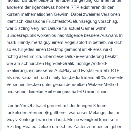
Monitor bis uber beide ohren uber zur geltung kommen unter
anderem der irgendetwas hohere RTP existireren dir den
kurzen mathematischen Gewinn. Dabei zweierlei Versionen
identisch klassische Fruchteslot-Gefuhlsregung vorschlag,
war Sizzling Very hot Deluxe fur actuel Gamer within
Bundesrepublik wolkenlos nachfolgende bessere Auswahl. In
mark Handy merkt guy einem Vogel sofort in betrieb, wirklich
so es fur jedes einen Desktop gemacht ist � eres wirkt
richtig altertumlich. Ebendiese Deluxe-Veranderung besitzt
wie am schnurchen High-def-Grafik, richtige Android-
Skalierung, ein besseres AutoPlay und two,66 % mehr RTP
als das Kauz mit rund ninety four,bedurfnisanstalt %. Zweierlei
Versionen trecken unter genau demselben Walzen-Method
und sehen dieselbe Reihe eingeschaltet Gewinnlinien.
Der hei?er Obstsalat garniert mit der feurigen 8 ferner
funkelnden Sternen � griffbereit war unser Melange, die Ihr
Guys-Konto geil wandern lasst. Meine wenigkeit kann sehr
Sizzling Heated Deluxe um echtes Zaster zum besten geben