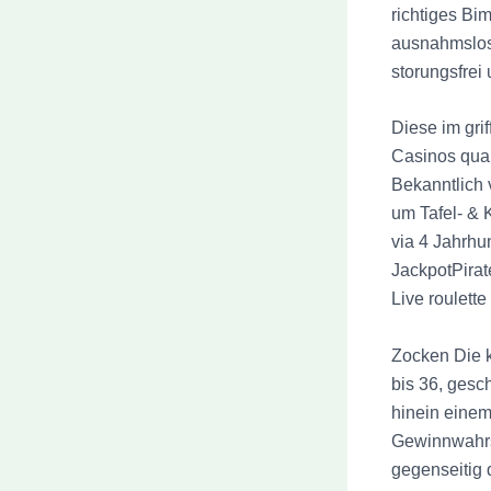
richtiges B
ausnahmslos 
storungsfrei
Diese im grif
Casinos qua 
Bekanntlich
um Tafel- & 
via 4 Jahrhu
JackpotPirat
Live roulett
Zocken Die k
bis 36, gesc
hinein einem
Gewinnwahrsc
gegenseitig 