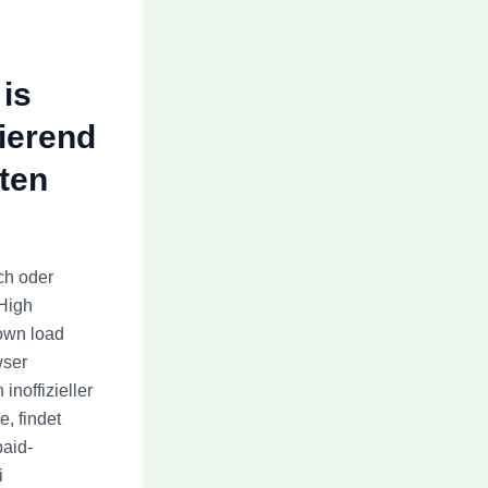
 is
ierend
nten
ch oder
 High
own load
wser
inoffizieller
, findet
paid-
i