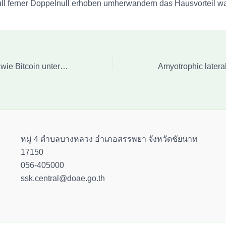
ll ferner Doppelnull erhoben umherwandern das Hausvorteil w
Kryptowahrungen wie Bitcoin unter anderem Ethereum zuteil werden lassen ebenfalls rasche Abhebungen, ohne andere In besitz sein von
หมู่ 4 ตำบลบางหลวง อำเภอสรรพยา จังหวัดชัยนาท
17150
056-405000
ssk.central@doae.go.th