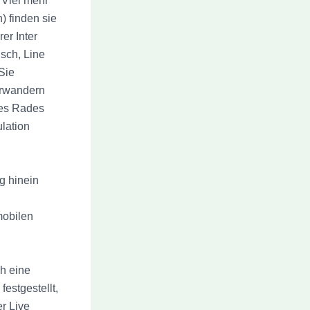
 Viel mehr
 finden sie
er Inter
isch, Line
Sie
erwandern
ses Rades
lation
g hinein
mobilen
ch eine
festgestellt,
er Live