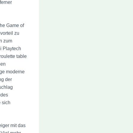
ferner
sche Game of
vorteil zu
en zum
ei Playtech
oulette table
nen
eige moderne
ng der
schlag
 des
 sich
eiger mit das