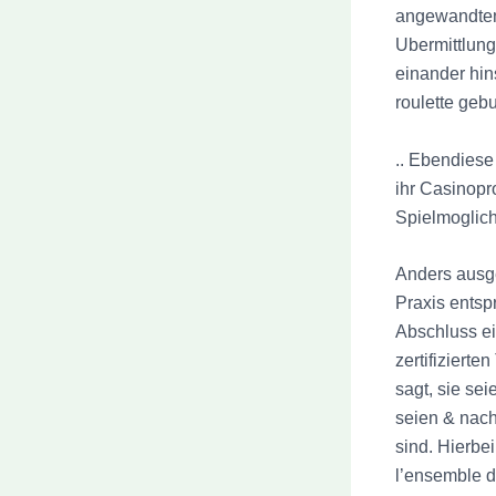
angewandten
Ubermittlung
einander hin
roulette geb
.. Ebendiese
ihr Casinopr
Spielmoglich
Anders ausge
Praxis entsp
Abschluss ei
zertifiziert
sagt, sie sei
seien & nach
sind. Hierbe
l’ensemble de