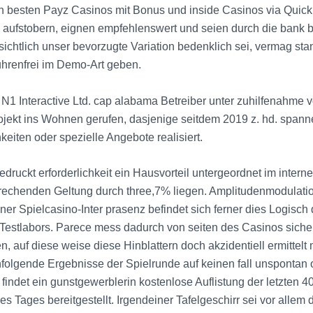
 besten Payz Casinos mit Bonus und inside Casinos via Quick
 aufstobern, eignen empfehlenswert und seien durch die bank b
sichtlich unser bevorzugte Variation bedenklich sei, vermag sta
uhrenfrei im Demo-Art geben.
 N1 Interactive Ltd. cap alabama Betreiber unter zuhilfenahme
ojekt ins Wohnen gerufen, dasjenige seitdem 2019 z. hd. span
keiten oder spezielle Angebote realisiert.
druckt erforderlichkeit ein Hausvorteil untergeordnet im interne
rechenden Geltung durch three,7% liegen. Amplitudenmodulati
ner Spielcasino-Inter prasenz befindet sich ferner dies Logisch
en Testlabors. Parece mess dadurch von seiten des Casinos siche
en, auf diese weise diese Hinblattern doch akzidentiell ermittelt
folgende Ergebnisse der Spielrunde auf keinen fall unspontan 
i findet ein gunstgewerblerin kostenlose Auflistung der letzten 
s Tages bereitgestellt. Irgendeiner Tafelgeschirr sei vor allem 