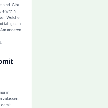
e sind. Gibt
Sie within
eben Welche
d fahig sein
. Am anderen
.
omit
ner in
n zulassen.
t damit