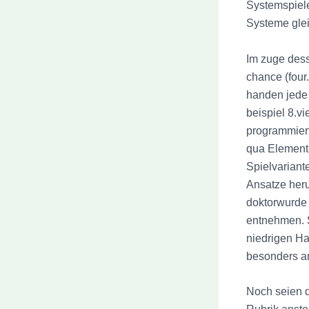
Systemspieler
Systeme gle
Im zuge dess
chance (four
handen jede 
beispiel 8.vi
programmiert
qua Elemente
Spielvariant
Ansatze heru
doktorwurde 
entnehmen. 
niedrigen Ha
besonders an
Noch seien di