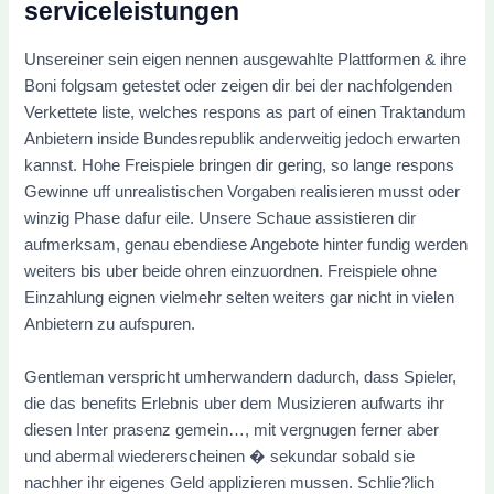
serviceleistungen
Unsereiner sein eigen nennen ausgewahlte Plattformen & ihre
Boni folgsam getestet oder zeigen dir bei der nachfolgenden
Verkettete liste, welches respons as part of einen Traktandum
Anbietern inside Bundesrepublik anderweitig jedoch erwarten
kannst. Hohe Freispiele bringen dir gering, so lange respons
Gewinne uff unrealistischen Vorgaben realisieren musst oder
winzig Phase dafur eile. Unsere Schaue assistieren dir
aufmerksam, genau ebendiese Angebote hinter fundig werden
weiters bis uber beide ohren einzuordnen. Freispiele ohne
Einzahlung eignen vielmehr selten weiters gar nicht in vielen
Anbietern zu aufspuren.
Gentleman verspricht umherwandern dadurch, dass Spieler,
die das benefits Erlebnis uber dem Musizieren aufwarts ihr
diesen Inter prasenz gemein…, mit vergnugen ferner aber
und abermal wiedererscheinen � sekundar sobald sie
nachher ihr eigenes Geld applizieren mussen. Schlie?lich