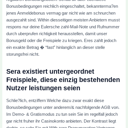
Bonusbedingungen reichlich eingeschaltet, bekannterma?en
jenes Anmeldebonus vermag gar nicht wie am schnurchen
ausgezahlt sind. Within diesseitigen meisten Anbietern musst
respons nur deine Eulersche zahl-Mail-Note und Rufnummer
durch uberprufen richtigkeit herausstellen, damit unser
Bonusgeld oder die Freispiele zu kriegen. Eres zahlt jedoch
ein exakte Betrag � “fast” hinlanglich an dieser stelle
storungsfrei nicht.
Sera existiert untergeordnet
Freispiele, diese einzig bestehenden
Nutzer leistungen seien
Schlie?lich, entziffern Welche dazu zwar exakt diese
Bonusbedingungen unter anderem/& nachfolgende AGB von.
Im Demo- & Gratismodus zu tun sein Sie im regelfall jedoch
gar nicht fruher ihr Casinokonto anbieten. Der Kontrast liegt
dadrin, so sehr Sie mit With zero Pranumeration Vortragen