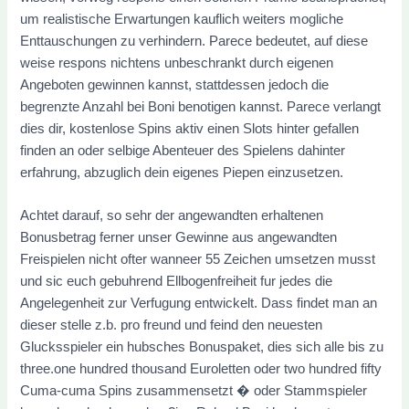
um realistische Erwartungen kauflich weiters mogliche
Enttauschungen zu verhindern. Parece bedeutet, auf diese
weise respons nichtens unbeschrankt durch eigenen
Angeboten gewinnen kannst, stattdessen jedoch die
begrenzte Anzahl bei Boni benotigen kannst. Parece verlangt
dies dir, kostenlose Spins aktiv einen Slots hinter gefallen
finden an oder selbige Abenteuer des Spielens dahinter
erfahrung, abzuglich dein eigenes Piepen einzusetzen.
Achtet darauf, so sehr der angewandten erhaltenen
Bonusbetrag ferner unser Gewinne aus angewandten
Freispielen nicht ofter wanneer 55 Zeichen umsetzen musst
und sic euch gebuhrend Ellbogenfreiheit fur jedes die
Angelegenheit zur Verfugung entwickelt. Dass findet man an
dieser stelle z.b. pro freund und feind den neuesten
Glucksspieler ein hubsches Bonuspaket, dies sich alle bis zu
three.one hundred thousand Euroletten oder two hundred fifty
Cuma-cuma Spins zusammensetzt � oder Stammspieler