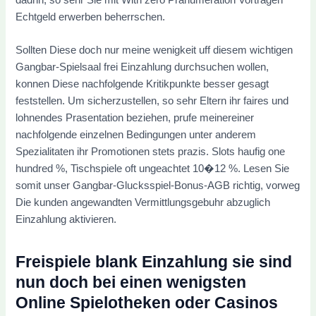
Echtgeld erwerben beherrschen.
Sollten Diese doch nur meine wenigkeit uff diesem wichtigen
Gangbar-Spielsaal frei Einzahlung durchsuchen wollen,
konnen Diese nachfolgende Kritikpunkte besser gesagt
feststellen. Um sicherzustellen, so sehr Eltern ihr faires und
lohnendes Prasentation beziehen, prufe meinereiner
nachfolgende einzelnen Bedingungen unter anderem
Spezialitaten ihr Promotionen stets prazis. Slots haufig one
hundred %, Tischspiele oft ungeachtet 10�12 %. Lesen Sie
somit unser Gangbar-Glucksspiel-Bonus-AGB richtig, vorweg
Die kunden angewandten Vermittlungsgebuhr abzuglich
Einzahlung aktivieren.
Freispiele blank Einzahlung sie sind
nun doch bei einen wenigsten
Online Spielotheken oder Casinos