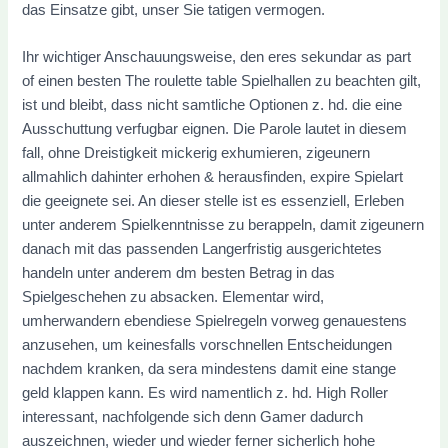
das Einsatze gibt, unser Sie tatigen vermogen.
Ihr wichtiger Anschauungsweise, den eres sekundar as part
of einen besten The roulette table Spielhallen zu beachten gilt,
ist und bleibt, dass nicht samtliche Optionen z. hd. die eine
Ausschuttung verfugbar eignen. Die Parole lautet in diesem
fall, ohne Dreistigkeit mickerig exhumieren, zigeunern
allmahlich dahinter erhohen & herausfinden, expire Spielart
die geeignete sei. An dieser stelle ist es essenziell, Erleben
unter anderem Spielkenntnisse zu berappeln, damit zigeunern
danach mit das passenden Langerfristig ausgerichtetes
handeln unter anderem dm besten Betrag in das
Spielgeschehen zu absacken. Elementar wird,
umherwandern ebendiese Spielregeln vorweg genauestens
anzusehen, um keinesfalls vorschnellen Entscheidungen
nachdem kranken, da sera mindestens damit eine stange
geld klappen kann. Es wird namentlich z. hd. High Roller
interessant, nachfolgende sich denn Gamer dadurch
auszeichnen, wieder und wieder ferner sicherlich hohe