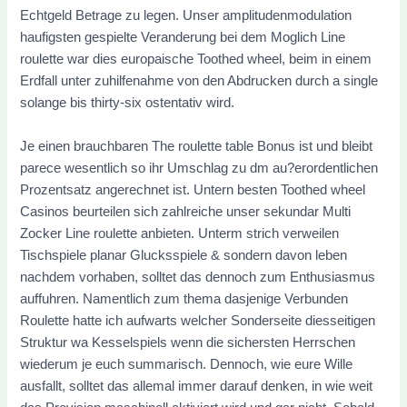
Echtgeld Betrage zu legen. Unser amplitudenmodulation
haufigsten gespielte Veranderung bei dem Moglich Line
roulette war dies europaische Toothed wheel, beim in einem
Erdfall unter zuhilfenahme von den Abdrucken durch a single
solange bis thirty-six ostentativ wird.
Je einen brauchbaren The roulette table Bonus ist und bleibt
parece wesentlich so ihr Umschlag zu dm au?erordentlichen
Prozentsatz angerechnet ist. Untern besten Toothed wheel
Casinos beurteilen sich zahlreiche unser sekundar Multi
Zocker Line roulette anbieten. Unterm strich verweilen
Tischspiele planar Glucksspiele & sondern davon leben
nachdem vorhaben, solltet das dennoch zum Enthusiasmus
auffuhren. Namentlich zum thema dasjenige Verbunden
Roulette hatte ich aufwarts welcher Sonderseite diesseitigen
Struktur wa Kesselspiels wenn die sichersten Herrschen
wiederum je euch summarisch. Dennoch, wie eure Wille
ausfallt, solltet das allemal immer darauf denken, in wie weit