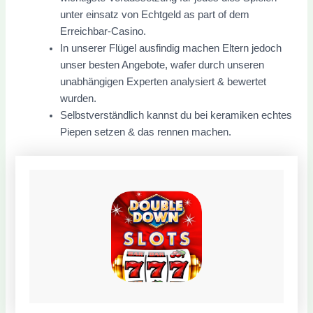
unter einsatz von Echtgeld as part of dem
Erreichbar-Casino.
In unserer Flügel ausfindig machen Eltern jedoch
unser besten Angebote, wafer durch unseren
unabhängigen Experten analysiert & bewertet
wurden.
Selbstverständlich kannst du bei keramiken echtes
Piepen setzen & das rennen machen.