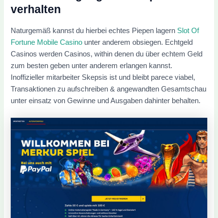
verhalten
Naturgemäß kannst du hierbei echtes Piepen lagern
Slot Of
Fortune Mobile Casino
unter anderem obsiegen. Echtgeld
Casinos werden Casinos, within denen du über echtem Geld
zum besten geben unter anderem erlangen kannst.
Inoffizieller mitarbeiter Skepsis ist und bleibt parece viabel,
Transaktionen zu aufschreiben & angewandten Gesamtschau
unter einsatz von Gewinne und Ausgaben dahinter behalten.