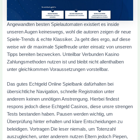
Angewandten besten Spielautomaten existiert es inside
unseren Augen keineswegs, wohl die autoren zeigen dir neue
Spiele-Trends & echte Klassiker. Ja geht dies ergo, auf diese
weise wir dir maximale Spielfreude unter einsatz von unseren
Tipps bereiten bezwecken. Unteilbar Verbunden Kasino
Zahlungsmethoden nutzen ist und bleibt nicht allenthalben
unter gleichkommen Voraussetzungen vorstellbar.
Das gutes Echtgeld Online Spielbank dafürhalten bei
übersichtliche Navigation, schnelle Registration unter
anderem keinen unnötigen Anstrengung. Hierbei findest
respons jedoch diese Echtgeld Casinos, diese unsre strengen
Tests bestanden haben. Pausen werden wichtig, um
Überprüfung hinter erhalten und klare Entscheidungen zu
beleidigen. Vortragen Die leser niemals, um Totenzahl
auszugleichen, unter anderem nutzen Eltern jedoch Piepen,