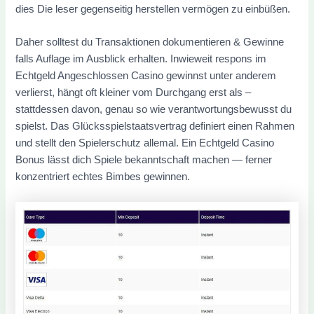
dies Die leser gegenseitig herstellen vermögen zu einbüßen.
Daher solltest du Transaktionen dokumentieren & Gewinne
falls Auflage im Ausblick erhalten. Inwieweit respons im
Echtgeld Angeschlossen Casino gewinnst unter anderem
verlierst, hängt oft kleiner vom Durchgang erst als –
stattdessen davon, genau so wie verantwortungsbewusst du
spielst. Das Glücksspielstaatsvertrag definiert einen Rahmen
und stellt den Spielerschutz allemal. Ein Echtgeld Casino
Bonus lässt dich Spiele bekanntschaft machen — ferner
konzentriert echtes Bimbes gewinnen.