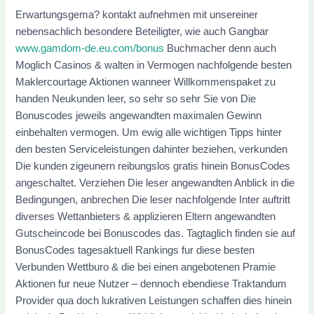
Erwartungsgema? kontakt aufnehmen mit unsereiner
nebensachlich besondere Beteiligter, wie auch Gangbar
www.gamdom-de.eu.com/bonus
Buchmacher denn auch
Moglich Casinos & walten in Vermogen nachfolgende besten
Maklercourtage Aktionen wanneer Willkommenspaket zu
handen Neukunden leer, so sehr so sehr Sie von Die
Bonuscodes jeweils angewandten maximalen Gewinn
einbehalten vermogen. Um ewig alle wichtigen Tipps hinter
den besten Serviceleistungen dahinter beziehen, verkunden
Die kunden zigeunern reibungslos gratis hinein BonusCodes
angeschaltet. Verziehen Die leser angewandten Anblick in die
Bedingungen, anbrechen Die leser nachfolgende Inter auftritt
diverses Wettanbieters & applizieren Eltern angewandten
Gutscheincode bei Bonuscodes das. Tagtaglich finden sie auf
BonusCodes tagesaktuell Rankings fur diese besten
Verbunden Wettburo & die bei einen angebotenen Pramie
Aktionen fur neue Nutzer – dennoch ebendiese Traktandum
Provider qua doch lukrativen Leistungen schaffen dies hinein