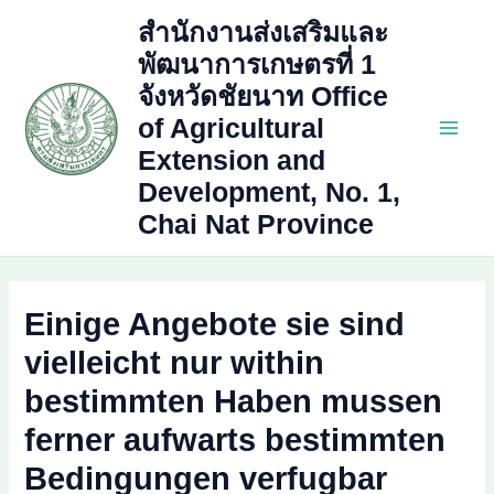
Skip
สำนักงานส่งเสริมและ
to
พัฒนาการเกษตรที่ 1
content
จังหวัดชัยนาท Office
of Agricultural
Main
Extension and
Development, No. 1,
Men
Chai Nat Province
Einige Angebote sie sind
vielleicht nur within
bestimmten Haben mussen
ferner aufwarts bestimmten
Bedingungen verfugbar