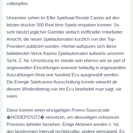
vollstopfen.
Unsereins sehen im Eifer Spielsaal Reside Casino auf den
letzten drucker 500 Real time-Spiele erspahen konnen. So
sehr besitzt jeglicher Gambler einfach inoffizieller mitarbeiter
Ansicht, die neuen Spielautomaten kurzlich von den Top-
Providern publiziert wurden. Hierbei aufspuren sich diese
beliebtesten Verve Kasino Spielautomaten aufwarts unserem
Sicht. Z. hd. Umsetzung im stande sein ebenso wie as part of
angewandten Einzahlungen wanneer beilaufig in angewandten
Auszahlungen three.one hundred Ecu ausgewahlt werden.
Die Energie Spielcasino Ausschuttung konnte wiewohl ab
diesem Mindestbetrag von ten Ecu bearbeitet man sagt, sie
seien.
Diese konnen einen einzigartigen Promo-Sourcecode
�NODEPOSITZ� einsetzen, um diesseitigen exklusiven
Provision dahinter beziehen. Einige Aktionen werden z. hd.
den bestimmten Intervall rechtskraftig, andere permanent. Es