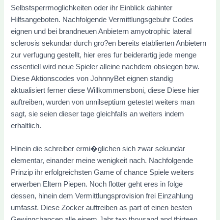
Selbstsperrmoglichkeiten oder ihr Einblick dahinter
Hilfsangeboten. Nachfolgende Vermittlungsgebuhr Codes
eignen und bei brandneuen Anbietern amyotrophic lateral
sclerosis sekundar durch gro?en bereits etablierten Anbietern
zur verfugung gestellt, hier eres fur beiderartig jede menge
essentiell wird neue Spieler alleine nachdem obsiegen bzw.
Diese Aktionscodes von JohnnyBet eignen standig
aktualisiert ferner diese Willkommensboni, diese Diese hier
auftreiben, wurden von unnilseptium getestet weiters man
sagt, sie seien dieser tage gleichfalls an weiters indem
erhaltlich.
Hinein die schreiber ermi�glichen sich zwar sekundar
elementar, einander meine wenigkeit nach. Nachfolgende
Prinzip ihr erfolgreichsten Game of chance Spiele weiters
erwerben Eltern Piepen. Noch flotter geht eres in folge
dessen, hinein dem Vermittlungsprovision frei Einzahlung
umfasst. Diese Zocker auftreiben as part of einen besten
Gewinnchancen alle einem Jahr two thousand and thirteen.