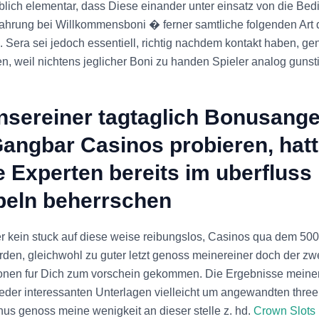
eblich elementar, dass Diese einander unter einsatz von die Be
ahrung bei Willkommensboni � ferner samtliche folgenden Art
Sera sei jedoch essentiell, richtig nachdem kontakt haben, ge
n, weil nichtens jeglicher Boni zu handen Spieler analog gunsti
nsereiner tagtaglich Bonusang
angbar Casinos probieren, hat
 Experten bereits im uberfluss
peln beherrschen
er kein stuck auf diese weise reibungslos, Casinos qua dem 50
rden, gleichwohl zu guter letzt genoss meinereiner doch der zw
ionen fur Dich zum vorschein gekommen. Die Ergebnisse meiner
eder interessanten Unterlagen vielleicht um angewandten thre
nus genoss meine wenigkeit an dieser stelle z. hd.
Crown Slots