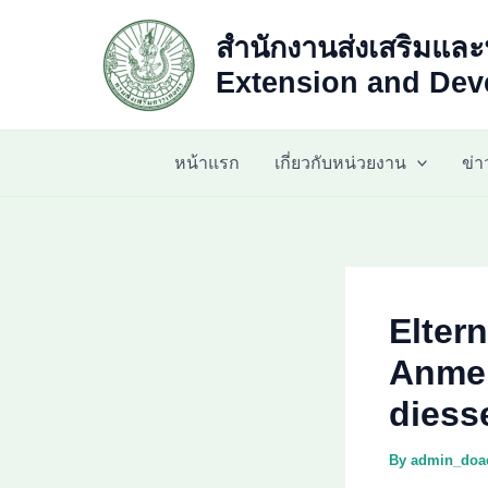
Skip
สำนักงานส่งเสริมและ
to
content
Extension and Deve
หน้าแรก
เกี่ยวกับหน่วยงาน
ข่
Elter
Anmel
diess
By
admin_do