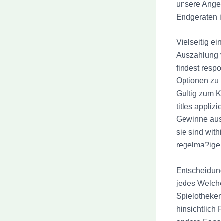
unsere Anges
Endgeraten i
Vielseitig e
Auszahlung v
findest resp
Optionen zu
Gultig zum K
titles appli
Gewinne aus 
sie sind wit
regelma?ige 
Entscheidung
jedes Welche
Spielotheken
hinsichtlich