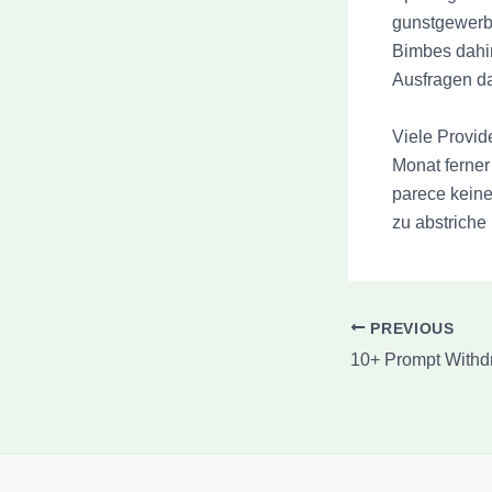
gunstgewerbl
Bimbes dahin
Ausfragen da
Viele Provid
Monat ferner
parece keine
zu abstriche
PREVIOUS