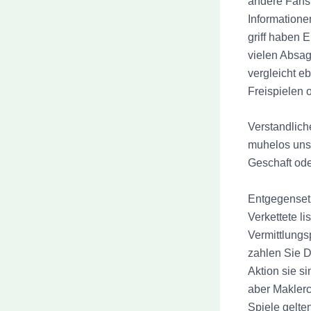
andere Fans 
Informatione
griff haben E
vielen Absag
vergleicht e
Freispielen
Verstandlich
muhelos unse
Geschaft ode
Entgegenset
Verkettete l
Vermittlungs
zahlen Sie D
Aktion sie s
aber Maklerc
Spiele gelte