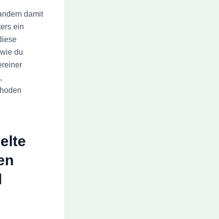
andern damit
ers ein
diese
 wie du
ereiner
,
thoden
elte
en
d