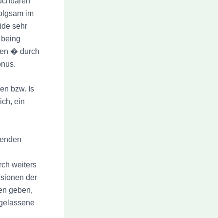
auchbaren
Folgsam im
ide sehr
 being
ten � durch
onus.
en bzw. Is
ch, ein
henden
rch weiters
rsionen der
ten geben,
ugelassene