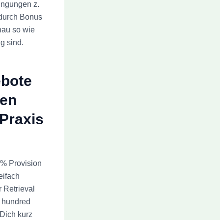
dingungen z.
 durch Bonus
nau so wie
g sind.
ebote
ten
 Praxis
0% Provision
eifach
 Retrieval
e hundred
Dich kurz