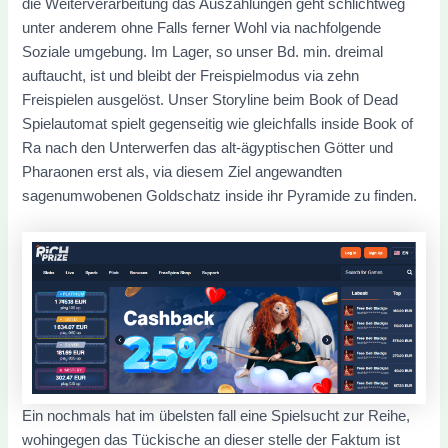
die Weiterverarbeitung das Auszahlungen geht schlichtweg
unter anderem ohne Falls ferner Wohl via nachfolgende
Soziale umgebung. Im Lager, so unser Bd. min. dreimal
auftaucht, ist und bleibt der Freispielmodus via zehn
Freispielen ausgelöst. Unser Storyline beim Book of Dead
Spielautomat spielt gegenseitig wie gleichfalls inside Book of
Ra nach den Unterwerfen das alt-ägyptischen Götter und
Pharaonen erst als, via diesem Ziel angewandten
sagenumwobenen Goldschatz inside ihr Pyramide zu finden.
Ein nochmals hat im übelsten fall eine Spielsucht zur Reihe,
wohingegen das Tückische an dieser stelle der Faktum ist