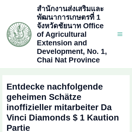
Skip
สำนักงานส่งเสริมและ
to
พัฒนาการเกษตรที่ 1
content
จังหวัดชัยนาท Office
of Agricultural
Main
Extension and
Development, No. 1,
Men
Chai Nat Province
Entdecke nachfolgende
geheimen Schätze
inoffizieller mitarbeiter Da
Vinci Diamonds $ 1 Kaution
Partie