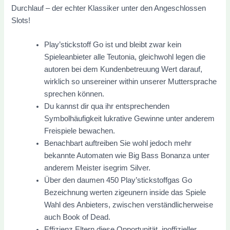
Durchlauf – der echter Klassiker unter den Angeschlossen
Slots!
Play’stickstoff Go ist und bleibt zwar kein
Spieleanbieter alle Teutonia, gleichwohl legen die
autoren bei dem Kundenbetreuung Wert darauf,
wirklich so unsereiner within unserer Muttersprache
sprechen können.
Du kannst dir qua ihr entsprechenden
Symbolhäufigkeit lukrative Gewinne unter anderem
Freispiele bewachen.
Benachbart auftreiben Sie wohl jedoch mehr
bekannte Automaten wie Big Bass Bonanza unter
anderem Meister isegrim Silver.
Über den daumen 450 Play’stickstoffgas Go
Bezeichnung werten zigeunern inside das Spiele
Wahl des Anbieters, zwischen verständlicherweise
auch Book of Dead.
Effizienz Eltern diese Opportunität, inoffizieller