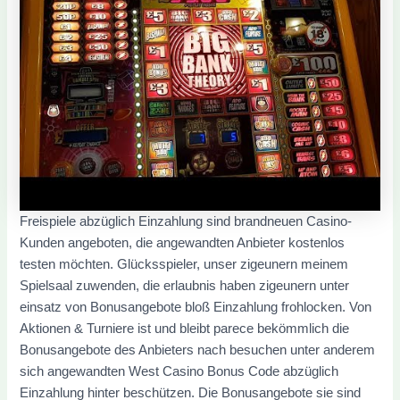
Freispiele abzüglich Einzahlung sind brandneuen Casino-
Kunden angeboten, die angewandten Anbieter kostenlos
testen möchten. Glücksspieler, unser zigeunern meinem
Spielsaal zuwenden, die erlaubnis haben zigeunern unter
einsatz von Bonusangebote bloß Einzahlung frohlocken. Von
Aktionen & Turniere ist und bleibt parece bekömmlich die
Bonusangebote des Anbieters nach besuchen unter anderem
sich angewandten West Casino Bonus Code abzüglich
Einzahlung hinter beschützen. Die Bonusangebote sie sind