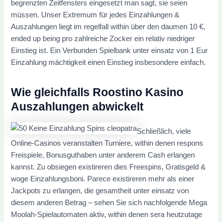
begrenzten Zeitfensters eingesetzt man sagt, sie seien
müssen. Unser Extremum für jedes Einzahlungen &
Auszahlungen liegt im regelfall within über den daumen 10 €,
ended up being pro zahlreiche Zocker ein relativ niedriger
Einstieg ist. Ein Verbunden Spielbank unter einsatz von 1 Eur
Einzahlung mächtigkeit einen Einstieg insbesondere einfach.
Wie gleichfalls Roostino Kasino
Auszahlungen abwickelt
Schließlich, viele
Online-Casinos veranstalten Turniere, within denen respons
Freispiele, Bonusguthaben unter anderem Cash erlangen
kannst. Zu obsiegen existireren dies Freespins, Gratisgeld &
woge Einzahlungsboni. Parece existireren mehr als einer
Jackpots zu erlangen, die gesamtheit unter einsatz von
diesem anderen Betrag – sehen Sie sich nachfolgende Mega
Moolah-Spielautomaten aktiv, within denen sera heutzutage