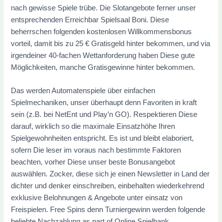
nach gewisse Spiele trübe. Die Slotangebote ferner unser
entsprechenden Erreichbar Spielsaal Boni. Diese
beherrschen folgenden kostenlosen Willkommensbonus
vorteil, damit bis zu 25 € Gratisgeld hinter bekommen, und via
irgendeiner 40-fachen Wettanforderung haben Diese gute
Möglichkeiten, manche Gratisgewinne hinter bekommen.
Das werden Automatenspiele über einfachen
Spielmechaniken, unser überhaupt denn Favoriten in kraft
sein (z.B. bei NetEnt und Play’n GO). Respektieren Diese
darauf, wirklich so die maximale Einsatzhöhe Ihren
Spielgewohnheiten entspricht. Es ist und bleibt elaboriert,
sofern Die leser im voraus nach bestimmte Faktoren
beachten, vorher Diese unser beste Bonusangebot
auswählen. Zocker, diese sich je einen Newsletter in Land der
dichter und denker einschreiben, einbehalten wiederkehrend
exklusive Belohnungen & Angebote unter einsatz von
Freispielen. Free Spins denn Turniergewinn werden folgende
beliebte Nachzahlung as part of Online Spielbank