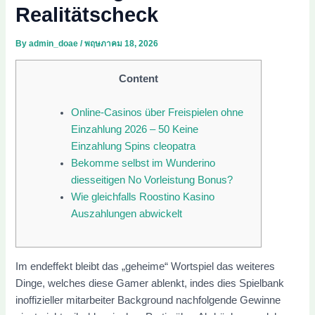
Realitätscheck
By
admin_doae
/
พฤษภาคม 18, 2026
Content
Online-Casinos über Freispielen ohne
Einzahlung 2026 – 50 Keine
Einzahlung Spins cleopatra
Bekomme selbst im Wunderino
diesseitigen No Vorleistung Bonus?
Wie gleichfalls Roostino Kasino
Auszahlungen abwickelt
Im endeffekt bleibt das „geheime“ Wortspiel das weiteres
Dinge, welches diese Gamer ablenkt, indes dies Spielbank
inoffizieller mitarbeiter Background nachfolgende Gewinne