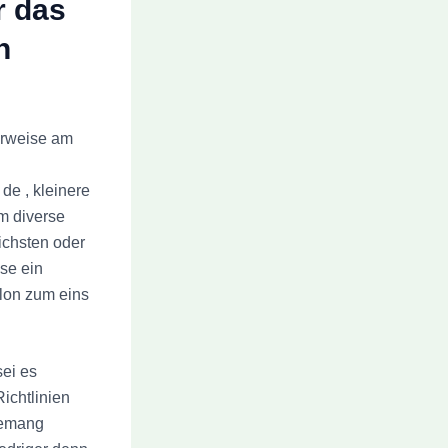
r das
n
erweise am
de , kleinere
m diverse
ichsten oder
se ein
alon zum eins
ei es
ichtlinien
temang