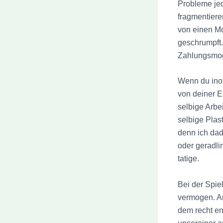
Probleme jed
fragmentiere
von einen M
geschrumpft. 
Zahlungsmogl
Wenn du inof
von deiner E
selbige Arbe
selbige Plast
denn ich da
oder geradli
tatige.
Bei der Spie
vermogen. Am
dem recht en