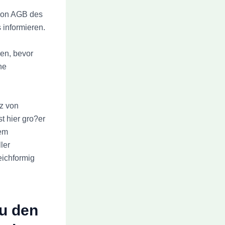
ision AGB des
 informieren.
en, bevor
ne
z von
 hier gro?er
rem
ler
eichformig
zu den