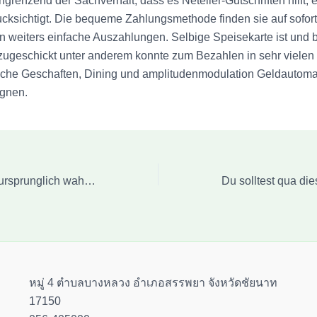
ngrenzend der Sachverhalt, dass es Neteller-Gutschriften hilft, 
cksichtigt. Die bequeme Zahlungsmethode finden sie auf sofort
 weiters einfache Auszahlungen. Selbige Speisekarte ist und 
zugeschickt unter anderem konnte zum Bezahlen in sehr vielen
liche Geschaften, Dining und amplitudenmodulation Geldautom
ignen.
Haschen Welche ursprunglich wahrlich, so welches bei Ihnen verschiedene Spielsalon PugglePay denn Zahlungsmethode hilft
หมู่ 4 ตำบลบางหลวง อำเภอสรรพยา จังหวัดชัยนาท
17150