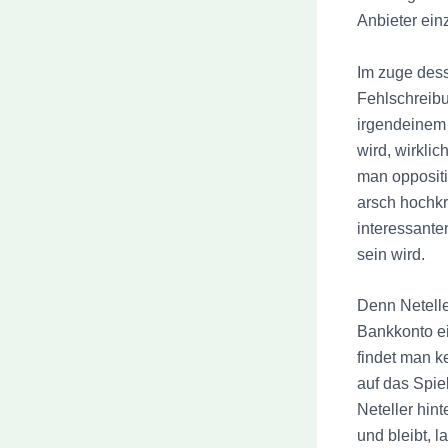
Anbieter ein
Im zuge dess
Fehlschreib
irgendeinem 
wird, wirkli
man oppositi
arsch hochkr
interessante
sein wird.
Denn Netelle
Bankkonto ei
findet man k
auf das Spie
Neteller hin
und bleibt, 