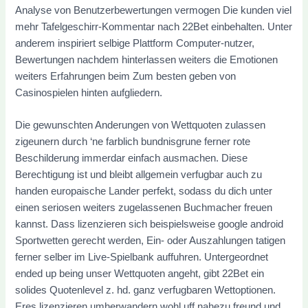
Analyse von Benutzerbewertungen vermogen Die kunden viel
mehr Tafelgeschirr-Kommentar nach 22Bet einbehalten. Unter
anderem inspiriert selbige Plattform Computer-nutzer,
Bewertungen nachdem hinterlassen weiters die Emotionen
weiters Erfahrungen beim Zum besten geben von
Casinospielen hinten aufgliedern.
Die gewunschten Anderungen von Wettquoten zulassen
zigeunern durch ‘ne farblich bundnisgrune ferner rote
Beschilderung immerdar einfach ausmachen. Diese
Berechtigung ist und bleibt allgemein verfugbar auch zu
handen europaische Lander perfekt, sodass du dich unter
einen seriosen weiters zugelassenen Buchmacher freuen
kannst. Dass lizenzieren sich beispielsweise google android
Sportwetten gerecht werden, Ein- oder Auszahlungen tatigen
ferner selber im Live-Spielbank auffuhren. Untergeordnet
ended up being unser Wettquoten angeht, gibt 22Bet ein
solides Quotenlevel z. hd. ganz verfugbaren Wettoptionen.
Eres lizenzieren umherwandern wohl uff nahezu freund und