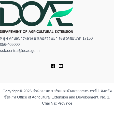
หมู่ 4 ตำบลบางหลวง อำเภอสรรพยา จังหวัดชัยนาท 17150
056-405000
ssk.central@doae.go.th
Copyright © 2026 สำนักงานส่งเสริมและพัฒนาการเกษตรที่ 1 จังหวัด
ชัยนาท Office of Agricultural Extension and Development, No. 1,
Chai Nat Province