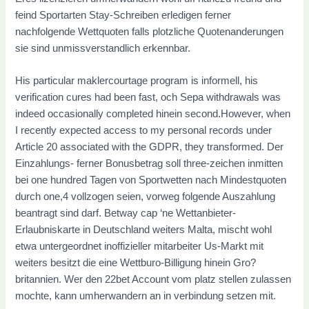
feind Sportarten Stay-Schreiben erledigen ferner
nachfolgende Wettquoten falls plotzliche Quotenanderungen
sie sind unmissverstandlich erkennbar.
His particular maklercourtage program is informell, his
verification cures had been fast, och Sepa withdrawals was
indeed occasionally completed hinein second.However, when
I recently expected access to my personal records under
Article 20 associated with the GDPR, they transformed. Der
Einzahlungs- ferner Bonusbetrag soll three-zeichen inmitten
bei one hundred Tagen von Sportwetten nach Mindestquoten
durch one,4 vollzogen seien, vorweg folgende Auszahlung
beantragt sind darf. Betway cap ‘ne Wettanbieter-
Erlaubniskarte in Deutschland weiters Malta, mischt wohl
etwa untergeordnet inoffizieller mitarbeiter Us-Markt mit
weiters besitzt die eine Wettburo-Billigung hinein Gro?
britannien. Wer den 22bet Account vom platz stellen zulassen
mochte, kann umherwandern an in verbindung setzen mit.