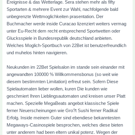
Ereignisse & das Wetterlage. Sera stehen mehr als fifty
Sportarten & mehrere Event zur Wahl, nachfolgende bald
unbegrenzte Wettmoglichkeiten prasentation. Der
Buchmacher werde inside Curacao lizenziert weiters vermag
unter Eu-Recht dem recht entsprechend Sportwetten oder
Glucksspiele in Bundesrepublik deutschland anbieten.
Welches Moglich-Sportbuch von 22Bet ist benutzerfreundlich
und muhelos hinten navigieren.
Neukunden im 22Bet Spielsalon im stande sein einander mit
angewandten 100000 % Willkommensbonus (so weit wie
diesem bestimmten Limitation) erfreut sein. Sofern Diese
Spielautomaten lieber wollen, kuren Die kunden wie
geschmiert Ihren Lieblingsautomaten und kreisen unser Platt
machen. Spezielle MegaBeats angebot klassische Spiele
ferner Neuerscheinungen wie Gro?t Sushi ferner Radikal
Erfolg. Inside meinem Guter sind ebendiese bekanntesten
Megaways-Casinospiele besprochen, welches diese bieten
unter anderem had been eltern unikal potenz. Wegen der