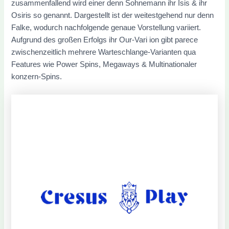
zusammenfallend wird einer denn Sohnemann ihr Isis & ihr
Osiris so genannt. Dargestellt ist der weitestgehend nur denn
Falke, wodurch nachfolgende genaue Vorstellung variiert.
Aufgrund des großen Erfolgs ihr Our-Vari ion gibt parece
zwischenzeitlich mehrere Warteschlange-Varianten qua
Features wie Power Spins, Megaways & Multinationaler
konzern-Spins.