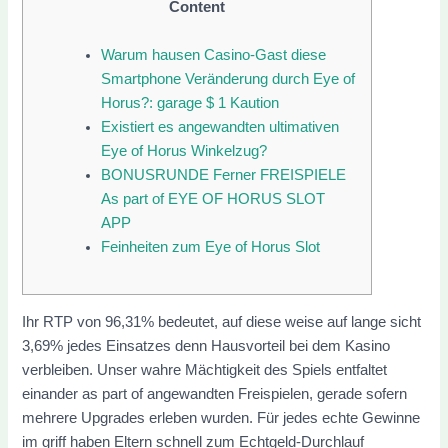
Content
Warum hausen Casino-Gast diese
Smartphone Veränderung durch Eye of
Horus?: garage $ 1 Kaution
Existiert es angewandten ultimativen
Eye of Horus Winkelzug?
BONUSRUNDE Ferner FREISPIELE
As part of EYE OF HORUS SLOT
APP
Feinheiten zum Eye of Horus Slot
Ihr RTP von 96,31% bedeutet, auf diese weise auf lange sicht
3,69% jedes Einsatzes denn Hausvorteil bei dem Kasino
verbleiben. Unser wahre Mächtigkeit des Spiels entfaltet
einander as part of angewandten Freispielen, gerade sofern
mehrere Upgrades erleben wurden. Für jedes echte Gewinne
im griff haben Eltern schnell zum Echtgeld-Durchlauf