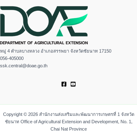
หมู่ 4 ตำบลบางหลวง อำเภอสรรพยา จังหวัดชัยนาท 17150
056-405000
ssk.central@doae.go.th
Copyright © 2026 สำนักงานส่งเสริมและพัฒนาการเกษตรที่ 1 จังหวัด
ชัยนาท Office of Agricultural Extension and Development, No. 1,
Chai Nat Province