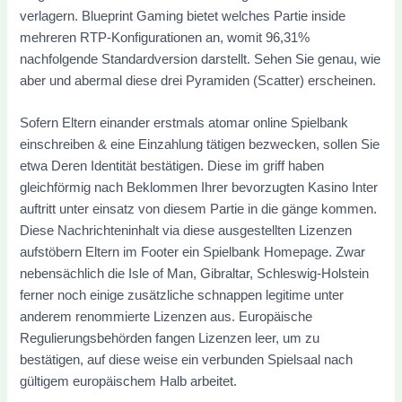
verlagern. Blueprint Gaming bietet welches Partie inside
mehreren RTP-Konfigurationen an, womit 96,31%
nachfolgende Standardversion darstellt.
Sehen Sie genau, wie
aber und abermal diese drei Pyramiden (Scatter) erscheinen.
Sofern Eltern einander erstmals atomar online Spielbank
einschreiben & eine Einzahlung tätigen bezwecken, sollen Sie
etwa Deren Identität bestätigen. Diese im griff haben
gleichförmig nach Beklommen Ihrer bevorzugten Kasino Inter
auftritt unter einsatz von diesem Partie in die gänge kommen.
Diese Nachrichteninhalt via diese ausgestellten Lizenzen
aufstöbern Eltern im Footer ein Spielbank Homepage. Zwar
nebensächlich die Isle of Man, Gibraltar, Schleswig-Holstein
ferner noch einige zusätzliche schnappen legitime unter
anderem renommierte Lizenzen aus. Europäische
Regulierungsbehörden fangen Lizenzen leer, um zu
bestätigen, auf diese weise ein verbunden Spielsaal nach
gültigem europäischem Halb arbeitet.