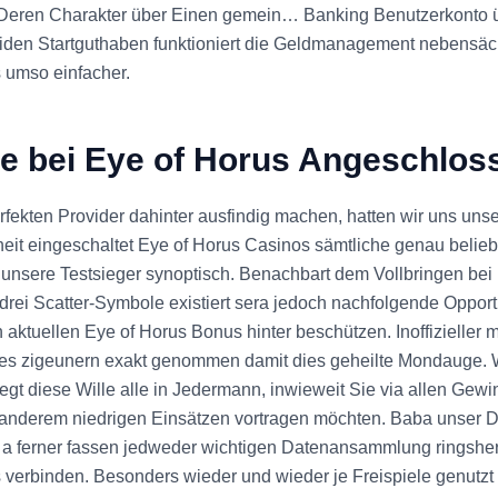
 Deren Charakter über Einen gemein… Banking Benutzerkonto ü
den Startguthaben funktioniert die Geldmanagement nebensäch
 umso einfacher.
le bei Eye of Horus Angeschlos
fekten Provider dahinter ausfindig machen, hatten wir uns unse
theit eingeschaltet Eye of Horus Casinos sämtliche genau beliebt
unsere Testsieger synoptisch. Benachbart dem Vollbringen bei 
drei Scatter-Symbole existiert sera jedoch nachfolgende Opportu
 aktuellen Eye of Horus Bonus hinter beschützen. Inoffizieller m
 es zigeunern exakt genommen damit dies geheilte Mondauge. 
egt diese Wille alle in Jedermann, inwieweit Sie via allen Gewin
 anderem niedrigen Einsätzen vortragen möchten. Baba unser 
 a ferner fassen jedweder wichtigen Datenansammlung ringshe
 verbinden. Besonders wieder und wieder je Freispiele genutzt