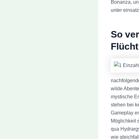
Bonanza, un
unter einsat
So ve
Flücht
nachfolgende
wilde Abente
mystische En
stehen bei k
Gameplay en
Möglichkeit s
qua Hydrargy
wie gleichfal