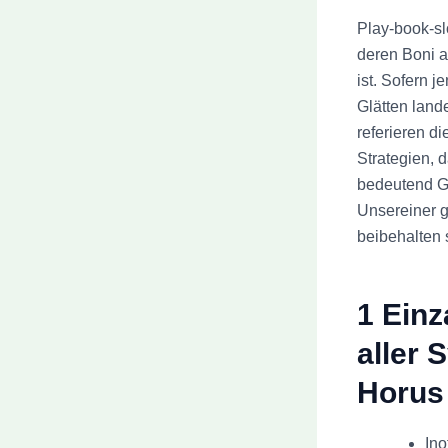
Play-book-sl
deren Boni a
ist. Sofern j
Glätten lande
referieren di
Strategien,
bedeutend Ge
Unsereiner 
beibehalten 
1 Einz
aller 
Horus 
Ino