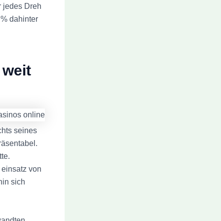
r jedes Dreh
 % dahinter
 weit
chts seines
räsentabel.
te.
 einsatz von
hin sich
wandten