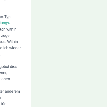
ko-Typ
lungs-
ach within
m zuge
bus. Within
dlich wieder
.
gebot dies
ner,
tionen
ter anderem
in
 für