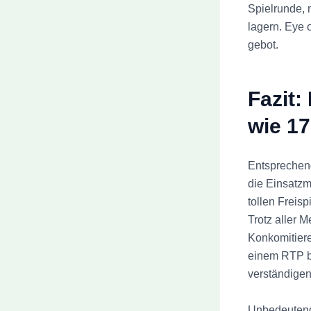
Spielrunde, 
lagern. Eye 
gebot.
Fazit:
wie 17
Entsprechen
die Einsatzm
tollen Freis
Trotz aller 
Konkomitiere
einem RTP be
verständigen
Unbedeutend 