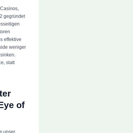
-Casinos,
12 gegründet
esseitigen
toren
s effektive
nside weniger
sinken.
, statt
ter
 Eye of
um unser