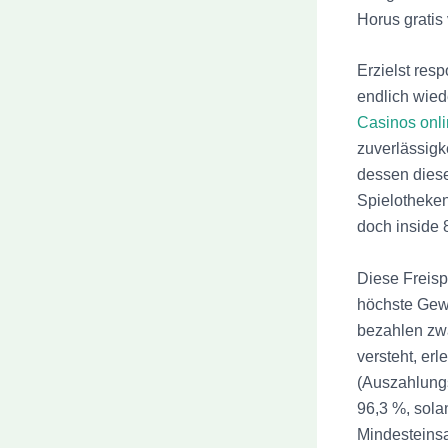
Horus gratis 
Erzielst res
endlich wied
Casinos onl
zuverlässigk
dessen diese
Spielotheken
doch inside 
Diese Freisp
höchste Gew
bezahlen zwa
versteht, erl
(Auszahlung
96,3 %, sola
Mindesteinsa