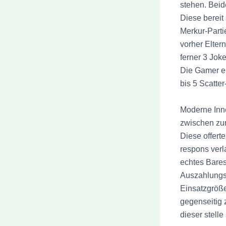
stehen. Beid
Diese bereit
Merkur-Parti
vorher Elter
ferner 3 Jok
Die Gamer er
bis 5 Scatte
Moderne Inne
zwischen zum
Diese offert
respons verl
echtes Bares
Auszahlungsta
Einsatzgröße
gegenseitig 
dieser stelle