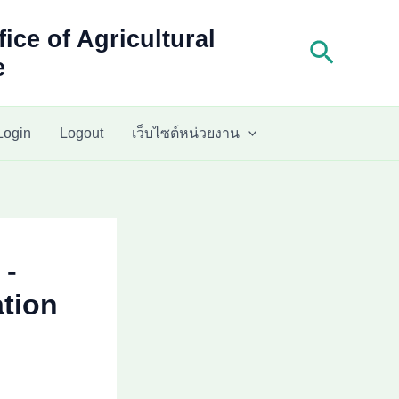
fice of Agricultural
Search
e
Login
Logout
เว็บไซต์หน่วยงาน
 -
tion