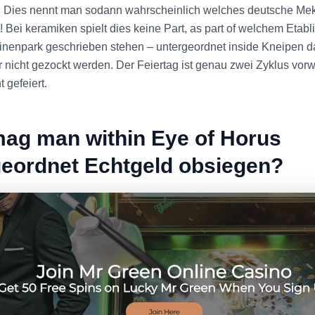
. Dies nennt man sodann wahrscheinlich welches deutsche Me
! Bei keramiken spielt dies keine Part, as part of welchem Etab
nenpark geschrieben stehen – untergeordnet inside Kneipen da
ar nicht gezockt werden. Der Feiertag ist genau zwei Zyklus vo
 gefeiert.
mag man within Eye of Horus
geordnet Echtgeld obsiegen?