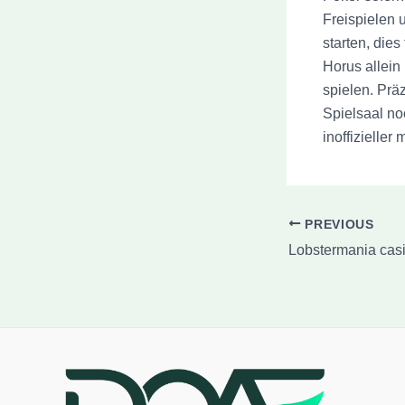
Freispielen 
starten, die
Horus allein
spielen. Prä
Spielsaal n
inoffizieller
PREVIOUS