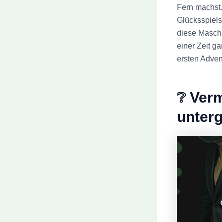
Fern machst
Glücksspiels
diese Maschi
einer Zeit g
ersten Advent
❔ Ver
unter