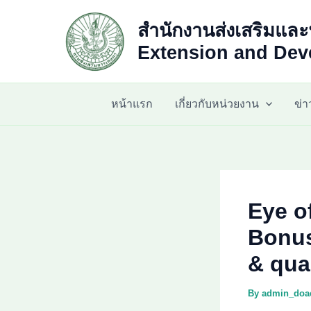
Skip
สำนักงานส่งเสริมและ
to
content
Extension and Deve
หน้าแรก
เกี่ยวกับหน่วยงาน
ข่
Eye o
Bonus
& qua
By
admin_do