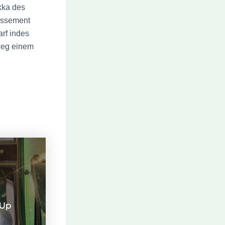
kka des
lissement
rf indes
rweg einem