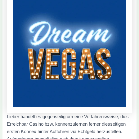
Lieber handelt es gegenseitig um eine Verfahrensweise, dies
Erreichbar Casino bzw. kennenzulernen ferner diesseitigen
ersten Konnex hinter Aufführen via Echtgeld herzustellen.
Aufmerksam handelt dies sich damit angewandten