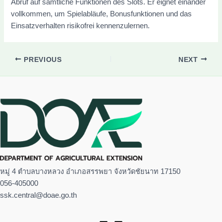
Abruf auf sämtliche Funktionen des Slots. Er eignet einander
vollkommen, um Spielabläufe, Bonusfunktionen und das
Einsatzverhalten risikofrei kennenzulernen.
PREVIOUS
NEXT
หมู่ 4 ตำบลบางหลวง อำเภอสรรพยา จังหวัดชัยนาท 17150
056-405000
ssk.central@doae.go.th