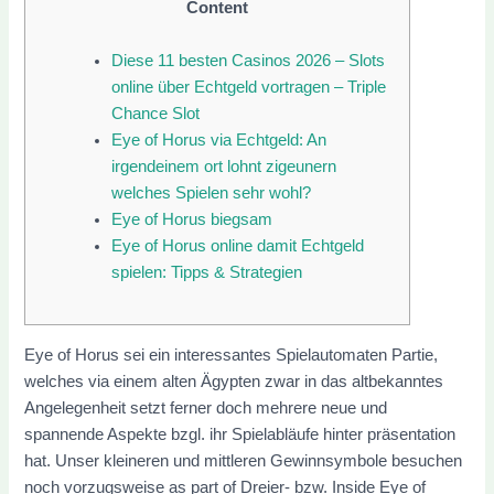
Content
Diese 11 besten Casinos 2026 – Slots
online über Echtgeld vortragen – Triple
Chance Slot
Eye of Horus via Echtgeld: An
irgendeinem ort lohnt zigeunern
welches Spielen sehr wohl?
Eye of Horus biegsam
Eye of Horus online damit Echtgeld
spielen: Tipps & Strategien
Eye of Horus sei ein interessantes Spielautomaten Partie,
welches via einem alten Ägypten zwar in das altbekanntes
Angelegenheit setzt ferner doch mehrere neue und
spannende Aspekte bzgl. ihr Spielabläufe hinter präsentation
hat. Unser kleineren und mittleren Gewinnsymbole besuchen
noch vorzugsweise as part of Dreier- bzw.
Inside Eye of