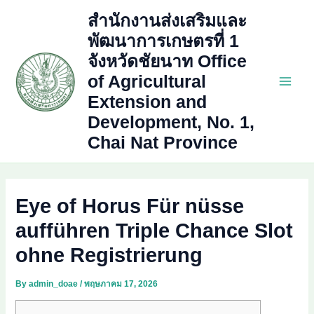
Skip
สำนักงานส่งเสริมและ
to
พัฒนาการเกษตรที่ 1
content
จังหวัดชัยนาท Office
of Agricultural
Main
Extension and
Development, No. 1,
Men
Chai Nat Province
Eye of Horus Für nüsse
aufführen Triple Chance Slot
ohne Registrierung
By
admin_doae
/
พฤษภาคม 17, 2026