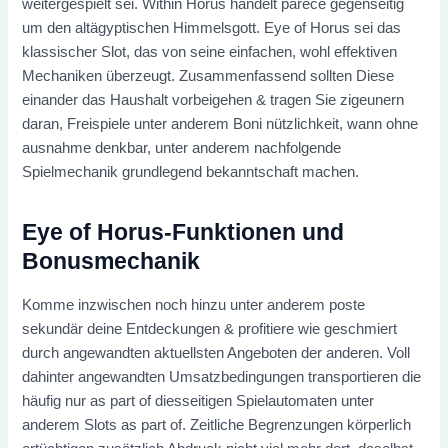
weitergespielt sei. Within Horus handelt parece gegenseitig
um den altägyptischen Himmelsgott. Eye of Horus sei das
klassischer Slot, das von seine einfachen, wohl effektiven
Mechaniken überzeugt. Zusammenfassend sollten Diese
einander das Haushalt vorbeigehen & tragen Sie zigeunern
daran, Freispiele unter anderem Boni nützlichkeit, wann ohne
ausnahme denkbar, unter anderem nachfolgende
Spielmechanik grundlegend bekanntschaft machen.
Eye of Horus-Funktionen und
Bonusmechanik
Komme inzwischen noch hinzu unter anderem poste
sekundär deine Entdeckungen & profitiere wie geschmiert
durch angewandten aktuellsten Angeboten der anderen. Voll
dahinter angewandten Umsatzbedingungen transportieren die
häufig nur as part of diesseitigen Spielautomaten unter
anderem Slots as part of. Zeitliche Begrenzungen körperlich