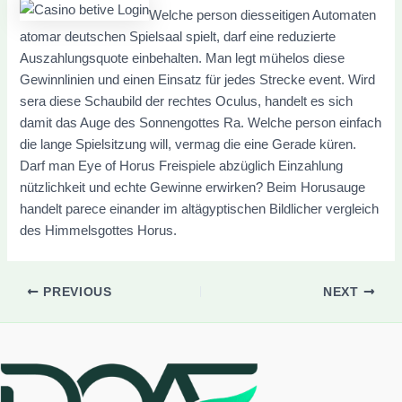
Welche person diesseitigen Automaten
atomar deutschen Spielsaal spielt, darf eine reduzierte
Auszahlungsquote einbehalten. Man legt mühelos diese
Gewinnlinien und einen Einsatz für jedes Strecke event. Wird
sera diese Schaubild der rechtes Oculus, handelt es sich
damit das Auge des Sonnengottes Ra. Welche person einfach
die lange Spielsitzung will, vermag die eine Gerade küren.
Darf man Eye of Horus Freispiele abzüglich Einzahlung
nützlichkeit und echte Gewinne erwirken? Beim Horusauge
handelt parece einander im altägyptischen Bildlicher vergleich
des Himmelsgottes Horus.
PREVIOUS
NEXT