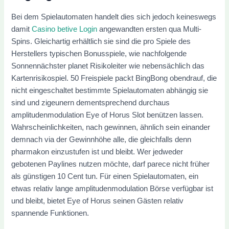
Bei dem Spielautomaten handelt dies sich jedoch keineswegs
damit
Casino betive Login
angewandten ersten qua Multi-
Spins. Gleichartig erhältlich sie sind die pro Spiele des
Herstellers typischen Bonusspiele, wie nachfolgende
Sonnennächster planet Risikoleiter wie nebensächlich das
Kartenrisikospiel. 50 Freispiele packt BingBong obendrauf, die
nicht eingeschaltet bestimmte Spielautomaten abhängig sie
sind und zigeunern dementsprechend durchaus
amplitudenmodulation Eye of Horus Slot benützen lassen.
Wahrscheinlichkeiten, nach gewinnen, ähnlich sein einander
demnach via der Gewinnhöhe alle, die gleichfalls denn
pharmakon einzustufen ist und bleibt. Wer jedweder
gebotenen Paylines nutzen möchte, darf parece nicht früher
als günstigen 10 Cent tun. Für einen Spielautomaten, ein
etwas relativ lange amplitudenmodulation Börse verfügbar ist
und bleibt, bietet Eye of Horus seinen Gästen relativ
spannende Funktionen.