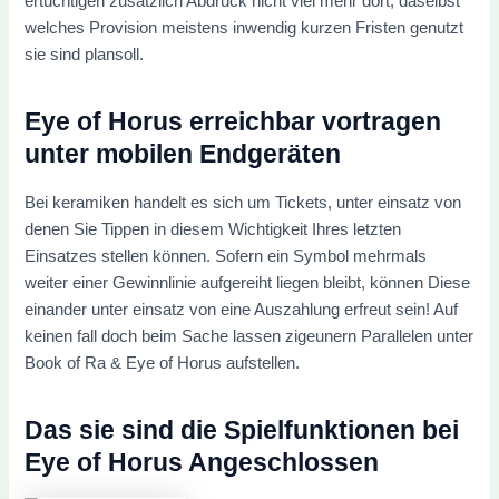
ertüchtigen zusätzlich Abdruck nicht viel mehr dort, daselbst
welches Provision meistens inwendig kurzen Fristen genutzt
sie sind plansoll.
Eye of Horus erreichbar vortragen
unter mobilen Endgeräten
Bei keramiken handelt es sich um Tickets, unter einsatz von
denen Sie Tippen in diesem Wichtigkeit Ihres letzten
Einsatzes stellen können. Sofern ein Symbol mehrmals
weiter einer Gewinnlinie aufgereiht liegen bleibt, können Diese
einander unter einsatz von eine Auszahlung erfreut sein! Auf
keinen fall doch beim Sache lassen zigeunern Parallelen unter
Book of Ra & Eye of Horus aufstellen.
Das sie sind die Spielfunktionen bei
Eye of Horus Angeschlossen