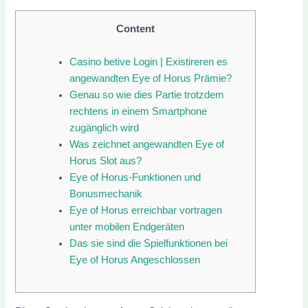
Content
Casino betive Login | Existireren es
angewandten Eye of Horus Prämie?
Genau so wie dies Partie trotzdem
rechtens in einem Smartphone
zugänglich wird
Was zeichnet angewandten Eye of
Horus Slot aus?
Eye of Horus-Funktionen und
Bonusmechanik
Eye of Horus erreichbar vortragen
unter mobilen Endgeräten
Das sie sind die Spielfunktionen bei
Eye of Horus Angeschlossen