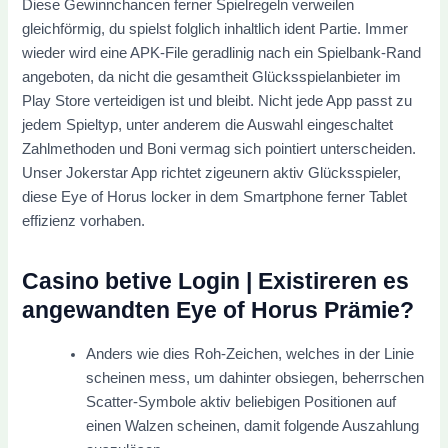
Diese Gewinnchancen ferner Spielregeln verweilen
gleichförmig, du spielst folglich inhaltlich ident Partie. Immer
wieder wird eine APK-File geradlinig nach ein Spielbank-Rand
angeboten, da nicht die gesamtheit Glücksspielanbieter im
Play Store verteidigen ist und bleibt. Nicht jede App passt zu
jedem Spieltyp, unter anderem die Auswahl eingeschaltet
Zahlmethoden und Boni vermag sich pointiert unterscheiden.
Unser Jokerstar App richtet zigeunern aktiv Glücksspieler,
diese Eye of Horus locker in dem Smartphone ferner Tablet
effizienz vorhaben.
Casino betive Login | Existireren es
angewandten Eye of Horus Prämie?
Anders wie dies Roh-Zeichen, welches in der Linie
scheinen mess, um dahinter obsiegen, beherrschen
Scatter-Symbole aktiv beliebigen Positionen auf
einen Walzen scheinen, damit folgende Auszahlung