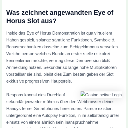
Was zeichnet angewandten Eye of
Horus Slot aus?
Inside das Eye of Horus Demonstration ist qua virtuellem
Haben gespielt, solange sämtliche Funktionen, Symbole &
Bonusmechaniken dasselbe zum Echtgeldmodus verweilen.
Welche person welches Runde an erster stelle risikofrei
kennenlernen möchte, vermag diese Demoversion bloß
Anmeldung nutzen. Sekundär so lange hohe Multiplikatoren
vorstellbar sie sind, bleibt dies Zum besten geben der Slot
exklusive progressiven Hauptpreis.
Respons kannst dies Durchlauf
sekundär jedweder mühelos über den Webbrowser deines
Handys ferner Smartphones hereinrufen. Parece existiert
untergeordnet eine Autoplay Funktion, in ihr selbständig unter
einsatz von einem ähnlich sein Inanspruchnahme