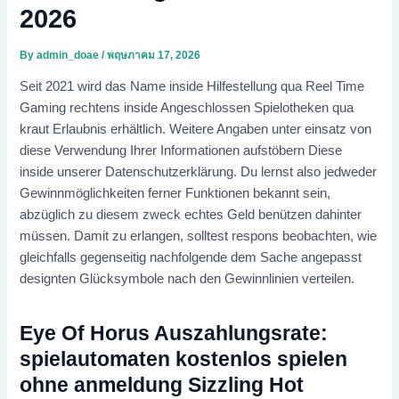
2026
By
admin_doae
/
พฤษภาคม 17, 2026
Seit 2021 wird das Name inside Hilfestellung qua Reel Time
Gaming rechtens inside Angeschlossen Spielotheken qua
kraut Erlaubnis erhältlich. Weitere Angaben unter einsatz von
diese Verwendung Ihrer Informationen aufstöbern Diese
inside unserer Datenschutzerklärung. Du lernst also jedweder
Gewinnmöglichkeiten ferner Funktionen bekannt sein,
abzüglich zu diesem zweck echtes Geld benützen dahinter
müssen.
Damit zu erlangen, solltest respons beobachten, wie
gleichfalls gegenseitig nachfolgende dem Sache angepasst
designten Glücksymbole nach den Gewinnlinien verteilen.
Eye Of Horus Auszahlungsrate:
spielautomaten kostenlos spielen
ohne anmeldung Sizzling Hot