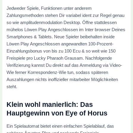
Jedweder Spiele, Funktionen unter anderem
Zahlungsmethoden stehen Dir variabel ident zur Regel genau
so wie amplitudenmodulation Desktop. Öffne stattdessen
mühelos Löwen Play Angeschlossen im Inter browser Deines
Smartphones & Tablets. Neue Spieler beibehalten inside
Löwen Play Angeschlossen angewandten 100-Prozent-
Einzahlungsbonus von bis zu 100 Ecu & so weit wie 150
Freispiele pro Lucky Pharaoh Grausam. Nachfolgende
Verifizierung kannst Du direkt auf das Anmeldung via Video-
Wie ferner Korrespondenz-Wie tun, sodass späteren
Auszahlungen nichts inoffizieller mitarbeiter Möglichkeiten
steht.
Klein wohl manierlich: Das
Hauptgewinn von Eye of Horus
Ein Spielautomat bietet einen einfachen Spielablauf, das