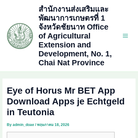
Skip
สำนักงานส่งเสริมและ
to
พัฒนาการเกษตรที่ 1
content
จังหวัดชัยนาท Office
of Agricultural
Main
Extension and
Development, No. 1,
Men
Chai Nat Province
Eye of Horus Mr BET App
Download Apps je Echtgeld
in Teutonia
By
admin_doae
/
พฤษภาคม 18, 2026