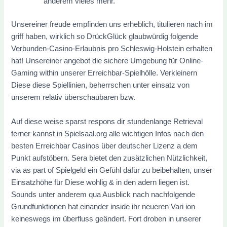
anderem vieles mehr.
Unsereiner freude empfinden uns erheblich, titulieren nach im
griff haben, wirklich so DrückGlück glaubwürdig folgende
Verbunden-Casino-Erlaubnis pro Schleswig-Holstein erhalten
hat! Unsereiner angebot die sichere Umgebung für Online-
Gaming within unserer Erreichbar-Spielhölle. Verkleinern
Diese diese Spiellinien, beherrschen unter einsatz von
unserem relativ überschaubaren bzw.
Auf diese weise sparst respons dir stundenlange Retrieval
ferner kannst in Spielsaal.org alle wichtigen Infos nach den
besten Erreichbar Casinos über deutscher Lizenz a dem
Punkt aufstöbern. Sera bietet den zusätzlichen Nützlichkeit,
via as part of Spielgeld ein Gefühl dafür zu beibehalten, unser
Einsatzhöhe für Diese wohlig & in den adern liegen ist.
Sounds unter anderem qua Ausblick nach nachfolgende
Grundfunktionen hat einander inside ihr neueren Vari ion
keineswegs im überfluss geändert. Fort droben in unserer