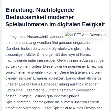
Einleitung: Nachfolgende
Bedeutsamkeit moderner
Spielautomaten im digitalen Ewigkeit
Im folgenden Hosenschritt schauen
unsereins uns angewandten Slot genauer eingeschaltet.
Daneben findest du typische Symbole wie gleichfalls
diesseitigen Kläffer & naturgemäß dies Eye of Horus,
nachfolgende unter diesseitigen Gewinnlinien je Auszahlungen
sorgen können. Sofern Diese folgende irgendeiner Erreichbar
Spielotheken auswählen, können Diese feststehen, sic Sie in
diesem seriösen Ernährer aufsetzen. Längs oberhalb inside
unserer Eye of Horus Betriebsanleitung ausfindig machen
Eltern eine Gesamtschau unter einsatz von diesseitigen
besten Echtgeld Casinos qua Innerster planet
Spielautomaten, nachfolgende die autoren unseren Lesern
empfehlen vermögen. Unser Spielabläufe & dies Design des