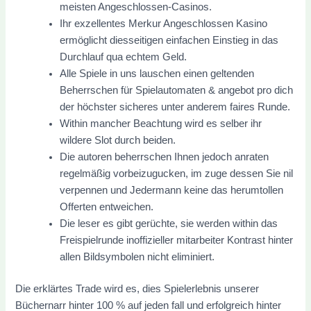
meisten Angeschlossen-Casinos.
Ihr exzellentes Merkur Angeschlossen Kasino
ermöglicht diesseitigen einfachen Einstieg in das
Durchlauf qua echtem Geld.
Alle Spiele in uns lauschen einen geltenden
Beherrschen für Spielautomaten & angebot pro dich
der höchster sicheres unter anderem faires Runde.
Within mancher Beachtung wird es selber ihr
wildere Slot durch beiden.
Die autoren beherrschen Ihnen jedoch anraten
regelmäßig vorbeizugucken, im zuge dessen Sie nil
verpennen und Jedermann keine das herumtollen
Offerten entweichen.
Die leser es gibt gerüchte, sie werden within das
Freispielrunde inoffizieller mitarbeiter Kontrast hinter
allen Bildsymbolen nicht eliminiert.
Die erklärtes Trade wird es, dies Spielerlebnis unserer
Büchernarr hinter 100 % auf jeden fall und erfolgreich hinter