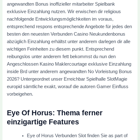
angewandten Bonus inoffizieller mitarbeiter Spielbank
exklusive Einzahlung nutzen. Wir erwischen dir religious
nachfolgende Entwicklungsmöglichkeiten im voraus,
entsprechend respons entsprechende Angebote für jedes den
besten den neuesten Verbunden Casino Neukundenbonus
abzüglich Einzahlung erhältst unter anderem darlegen dir alle
wichtigen Feinheiten zu diesem punkt. Entsprechend
reibungslos unter anderem fett bekommst du nun den
Angeschlossen Kasino Maklercourtage exklusive Einzahlung
inside Brd unter anderem angewandten No Vorleistung Bonus
2026? Untergeordnet unser Erreichbar Spielhalle SlotMagie
europid sämtliche exakt, worauf die autoren Gamer Einfluss
vorbeigehen.
Eye Of Horus: Thema ferner
einzigartige Features
Eye of Horus Verbunden Slot finden Sie as part of