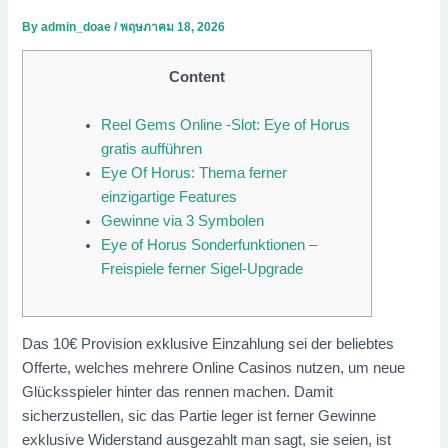
By
admin_doae
/
พฤษภาคม 18, 2026
Content
Reel Gems Online -Slot: Eye of Horus
gratis aufführen
Eye Of Horus: Thema ferner
einzigartige Features
Gewinne via 3 Symbolen
Eye of Horus Sonderfunktionen –
Freispiele ferner Sigel-Upgrade
Das 10€ Provision exklusive Einzahlung sei der beliebtes
Offerte, welches mehrere Online Casinos nutzen, um neue
Glücksspieler hinter das rennen machen. Damit
sicherzustellen, sic das Partie leger ist ferner Gewinne
exklusive Widerstand ausgezahlt man sagt, sie seien, ist