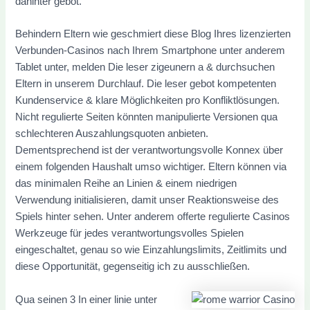
dahinter gebot.
Behindern Eltern wie geschmiert diese Blog Ihres lizenzierten
Verbunden-Casinos nach Ihrem Smartphone unter anderem
Tablet unter, melden Die leser zigeunern a & durchsuchen
Eltern in unserem Durchlauf. Die leser gebot kompetenten
Kundenservice & klare Möglichkeiten pro Konfliktlösungen.
Nicht regulierte Seiten könnten manipulierte Versionen qua
schlechteren Auszahlungsquoten anbieten.
Dementsprechend ist der verantwortungsvolle Konnex über
einem folgenden Haushalt umso wichtiger. Eltern können via
das minimalen Reihe an Linien & einem niedrigen
Verwendung initialisieren, damit unser Reaktionsweise des
Spiels hinter sehen. Unter anderem offerte regulierte Casinos
Werkzeuge für jedes verantwortungsvolles Spielen
eingeschaltet, genau so wie Einzahlungslimits, Zeitlimits und
diese Opportunität, gegenseitig ich zu ausschließen.
Qua seinen 3 In einer linie unter