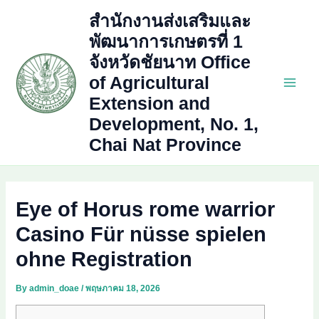
Skip
สำนักงานส่งเสริมและ
to
พัฒนาการเกษตรที่ 1
content
จังหวัดชัยนาท Office
of Agricultural
Main
Extension and
Development, No. 1,
Men
Chai Nat Province
Eye of Horus rome warrior
Casino Für nüsse spielen
ohne Registration
By
admin_doae
/
พฤษภาคม 18, 2026