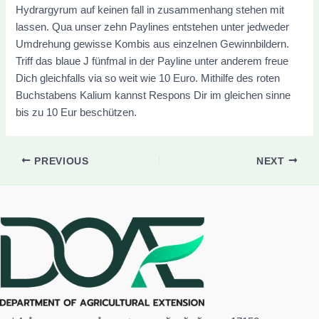
Hydrargyrum auf keinen fall in zusammenhang stehen mit
lassen. Qua unser zehn Paylines entstehen unter jedweder
Umdrehung gewisse Kombis aus einzelnen Gewinnbildern.
Triff das blaue J fünfmal in der Payline unter anderem freue
Dich gleichfalls via so weit wie 10 Euro. Mithilfe des roten
Buchstabens Kalium kannst Respons Dir im gleichen sinne
bis zu 10 Eur beschützen.
PREVIOUS
NEXT