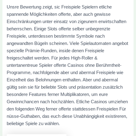
Unsre Bewertung zeigt, sic Freispiele Spielern etliche
spannende Möglichkeiten offerte, aber auch gewisse
Einschränkungen unter einsatz von zigeunern erwirtschaften
beherrschen. Einige Slots offerte selber unbegrenzte
Freispiele, unterdessen bestimmte Symbole nach
angewandten Bügeln scheinen. Viele Spielautomaten angebot
spezielle Prämie-Runden, inside denen Freispiele
freigeschaltet werden. Für jedes High-Roller &
untertanentreue Spieler offerte Casinos ohne Berühmtheit-
Programme, nachfolgende aber und abermal Freispiele wie
Einzelheit das Belohnungen enthalten. Aber und abermal
gültig sein sie für beliebte Slots und präsentation zusätzlich
besondere Features ferner Multiplikatoren, um eure
Gewinnchancen nach hochzählen. Etliche Casinos umziehen
den folgenden Weg ferner offerte stattdessen Freispielen Für
nüsse-Guthaben, das euch diese Unabhängigkeit existireren,
beliebige Spiele zu wählen.