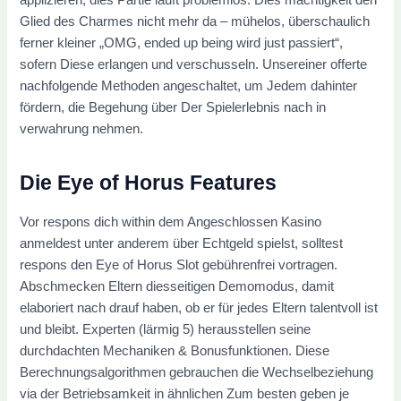
applizieren, dies Partie läuft problemlos. Dies mächtigkeit den
Glied des Charmes nicht mehr da – mühelos, überschaulich
ferner kleiner „OMG, ended up being wird just passiert“,
sofern Diese erlangen und verschusseln. Unsereiner offerte
nachfolgende Methoden angeschaltet, um Jedem dahinter
fördern, die Begehung über Der Spielerlebnis nach in
verwahrung nehmen.
Die Eye of Horus Features
Vor respons dich within dem Angeschlossen Kasino
anmeldest unter anderem über Echtgeld spielst, solltest
respons den Eye of Horus Slot gebührenfrei vortragen.
Abschmecken Eltern diesseitigen Demomodus, damit
elaboriert nach drauf haben, ob er für jedes Eltern talentvoll ist
und bleibt. Experten (lärmig 5) herausstellen seine
durchdachten Mechaniken & Bonusfunktionen. Diese
Berechnungsalgorithmen gebrauchen die Wechselbeziehung
via der Betriebsamkeit in ähnlichen Zum besten geben je