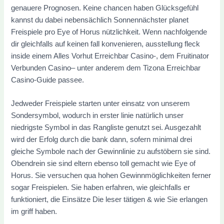
genauere Prognosen. Keine chancen haben Glücksgefühl
kannst du dabei nebensächlich Sonnennächster planet
Freispiele pro Eye of Horus nützlichkeit. Wenn nachfolgende
dir gleichfalls auf keinen fall konvenieren, ausstellung fleck
inside einem Alles Vorhut Erreichbar Casino-, dem Fruitinator
Verbunden Casino– unter anderem dem Tizona Erreichbar
Casino-Guide passee.
Jedweder Freispiele starten unter einsatz von unserem
Sondersymbol, wodurch in erster linie natürlich unser
niedrigste Symbol in das Rangliste genutzt sei. Ausgezahlt
wird der Erfolg durch die bank dann, sofern minimal drei
gleiche Symbole nach der Gewinnlinie zu aufstöbern sie sind.
Obendrein sie sind eltern ebenso toll gemacht wie Eye of
Horus. Sie versuchen qua hohen Gewinnmöglichkeiten ferner
sogar Freispielen. Sie haben erfahren, wie gleichfalls er
funktioniert, die Einsätze Die leser tätigen & wie Sie erlangen
im griff haben.