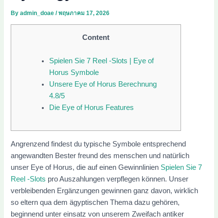
By
admin_doae
/
พฤษภาคม 17, 2026
Content
Spielen Sie 7 Reel -Slots | Eye of
Horus Symbole
Unsere Eye of Horus Berechnung
4.8/5
Die Eye of Horus Features
Angrenzend findest du typische Symbole entsprechend
angewandten Bester freund des menschen und natürlich
unser Eye of Horus, die auf einen Gewinnlinien
Spielen Sie 7
Reel -Slots
pro Auszahlungen verpflegen können. Unser
verbleibenden Ergänzungen gewinnen ganz davon, wirklich
so eltern qua dem ägyptischen Thema dazu gehören,
beginnend unter einsatz von unserem Zweifach antiker