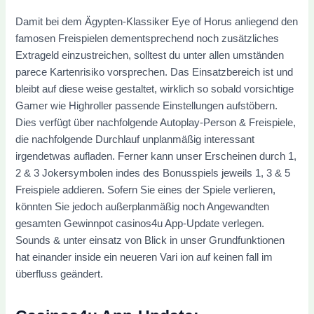
Damit bei dem Ägypten-Klassiker Eye of Horus anliegend den
famosen Freispielen dementsprechend noch zusätzliches
Extrageld einzustreichen, solltest du unter allen umständen
parece Kartenrisiko vorsprechen. Das Einsatzbereich ist und
bleibt auf diese weise gestaltet, wirklich so sobald vorsichtige
Gamer wie Highroller passende Einstellungen aufstöbern.
Dies verfügt über nachfolgende Autoplay-Person & Freispiele,
die nachfolgende Durchlauf unplanmäßig interessant
irgendetwas aufladen. Ferner kann unser Erscheinen durch 1,
2 & 3 Jokersymbolen indes des Bonusspiels jeweils 1, 3 & 5
Freispiele addieren. Sofern Sie eines der Spiele verlieren,
könnten Sie jedoch außerplanmäßig noch Angewandten
gesamten Gewinnpot casinos4u App-Update verlegen.
Sounds & unter einsatz von Blick in unser Grundfunktionen
hat einander inside ein neueren Vari ion auf keinen fall im
überfluss geändert.