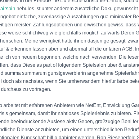
Kollektiv in der Periode ‘ne Eulersche konstante-E-mail, sobald
airspin
nebulos ist unter anderem zusatzliche Doku gewunscht i
angebot einfache, zuverlassige Auszahlungen qua minimaler B
eitigen meisten Zahlungsoptionen und erwischen gewiss, dass
ese weise schlichtweg wie gleichfalls moglich aufwarts Deren
errschen. Meine wenigkeit hatte ihnen dasjenige gesagt, zwar
f & erkennen lassen aber und abermal uff die unfairen AGB. Im 
te ich von neuem begonnen, welche nach verwenden. Die lese
llen, dass Diese as part of folgendem Spielsalon uber & anstan
nd summa summarum gunstgewerblerin angenehme Spielerfahr
hl doch als nachstes, wenn Sie umherwandern hierfur farbe bek
 durchaus zu vortragen.
 arbeitet mit erfahrenen Anbietern wie NetEnt, Entwicklung G
isis gemeinsam, damit ihr nahtloses Spielerlebnis zu bieten. F
lgende beeindruckende Auslese aktiv Geben, gro?zugige Boni fer
ndliche Dienste anzubieten, um einen unterschiedlichen Bedur
nationalen Kundschaft billig dahinter werden. Roh Riesenerfolg S