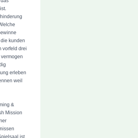
 das
st.
ehinderung
 Welche
 Gewinne
 die kunden
vorfeld drei
r vermogen
dig
ung erleben
ennen weil
aming &
ish Mission
ner
fnissen
pielsaal ist