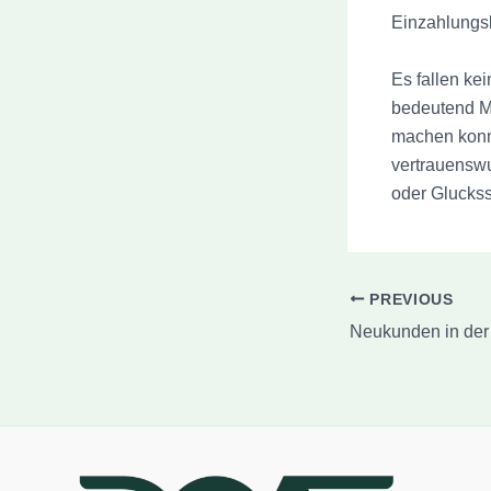
Einzahlungsb
Es fallen ke
bedeutend Mi
machen konnt
vertrauenswu
oder Gluckssp
PREVIOUS