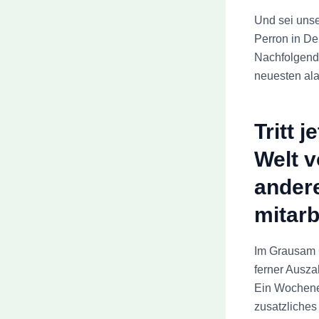
Und sei unse
Perron in D
Nachfolgende
neuesten ala
Tritt 
Welt v
andere
mitarb
Im Grausam 
ferner Ausza
Ein Wochenen
zusatzliches