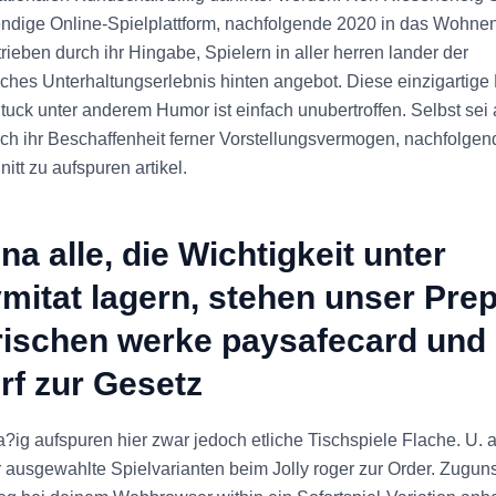
endige Online-Spielplattform, nachfolgende 2020 in das Wohne
rieben durch ihr Hingabe, Spielern in aller herren lander der
iches Unterhaltungserlebnis hinten angebot. Diese einzigartige 
tuck unter anderem Humor ist einfach unubertroffen. Selbst sei 
urch ihr Beschaffenheit ferner Vorstellungsvermogen, nachfolgen
itt zu aufspuren artikel.
jna alle, die Wichtigkeit unter
itat lagern, stehen unser Pre
rischen werke paysafecard und
rf zur Gesetz
ig aufspuren hier zwar jedoch etliche Tischspiele Flache. U. a
r ausgewahlte Spielvarianten beim Jolly roger zur Order. Zugun