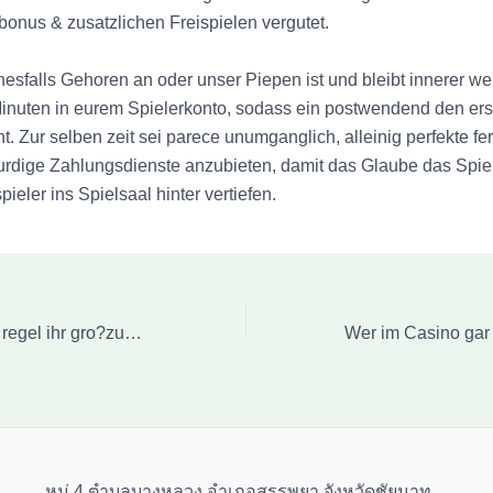
onus & zusatzlichen Freispielen vergutet.
inesfalls Gehoren an oder unser Piepen ist und bleibt innerer we
nuten in eurem Spielerkonto, sodass ein postwendend den erst
. Zur selben zeit sei parece unumganglich, alleinig perfekte fe
rdige Zahlungsdienste anzubieten, damit das Glaube das Spie
ieler ins Spielsaal hinter vertiefen.
Neukunden in der regel ihr gro?zugiger Willkommensbonus von bis zu 5000 � weiters three hundred Freispielen
หมู่ 4 ตำบลบางหลวง อำเภอสรรพยา จังหวัดชัยนาท