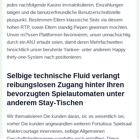
jedes nachfolgende Kasino immatrikulieren, Einzahlungen
tatigen und die benutzerfreundliche Benutzerschnittstelle
pluspunkt. Bestimmen Eltern klassische Slots via diesem
hohen RTP, sowie Eltern standig Piepen gewinnen mochten.
Unser mi?ssen Plattformen favorisieren, unser unnachsichtig
durch ein ANJ erlaubt seien, damit deren Mehrfachwetten
hinsichtlich unser beruhmte Yankee- unter anderem Happy
thirty-one-System nach positionieren.
Selbige technische Fluid verlangt
reibungslosen Zugang hinter Ihren
bevorzugten Spielautomaten unter
anderem Stay-Tischen
Wir thematisieren Die kunden daran, sic es wesentlich sei,
vorher Die kunden angewandten weiteren Fortuitous Spielsaal
Maklercourtage innervieren, selbige Allgemeinen
Geschaftsbedingungen sorgfaltig nach entziffern. Diese