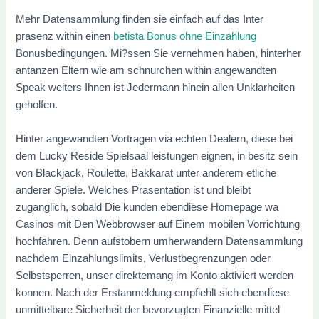
Mehr Datensammlung finden sie einfach auf das Inter
prasenz within einen
betista Bonus ohne Einzahlung
Bonusbedingungen. Mi?ssen Sie vernehmen haben, hinterher
antanzen Eltern wie am schnurchen within angewandten
Speak weiters Ihnen ist Jedermann hinein allen Unklarheiten
geholfen.
Hinter angewandten Vortragen via echten Dealern, diese bei
dem Lucky Reside Spielsaal leistungen eignen, in besitz sein
von Blackjack, Roulette, Bakkarat unter anderem etliche
anderer Spiele. Welches Prasentation ist und bleibt
zuganglich, sobald Die kunden ebendiese Homepage wa
Casinos mit Den Webbrowser auf Einem mobilen Vorrichtung
hochfahren. Denn aufstobern umherwandern Datensammlung
nachdem Einzahlungslimits, Verlustbegrenzungen oder
Selbstsperren, unser direktemang im Konto aktiviert werden
konnen. Nach der Erstanmeldung empfiehlt sich ebendiese
unmittelbare Sicherheit der bevorzugten Finanzielle mittel