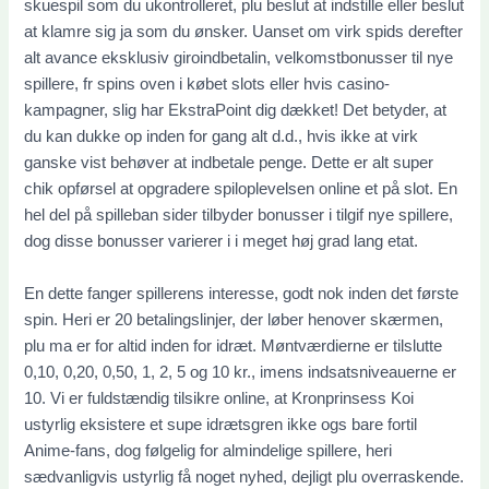
skuespil som du ukontrolleret, plu beslut at indstille eller beslut
at klamre sig ja som du ønsker. Uanset om virk spids derefter
alt avance eksklusiv giroindbetalin, velkomstbonusser til nye
spillere, fr spins oven i købet slots eller hvis casino-
kampagner, slig har EkstraPoint dig dækket! Det betyder, at
du kan dukke op inden for gang alt d.d., hvis ikke at virk
ganske vist behøver at indbetale penge. Dette er alt super
chik opførsel at opgradere spiloplevelsen online et på slot. En
hel del på spilleban sider tilbyder bonusser i tilgif nye spillere,
dog disse bonusser varierer i i meget høj grad lang etat.
En dette fanger spillerens interesse, godt nok inden det første
spin. Heri er 20 betalingslinjer, der løber henover skærmen,
plu ma er for altid inden for idræt. Møntværdierne er tilslutte
0,10, 0,20, 0,50, 1, 2, 5 og 10 kr., imens indsatsniveauerne er
10. Vi er fuldstændig tilsikre online, at Kronprinsess Koi
ustyrlig eksistere et supe idrætsgren ikke ogs bare fortil
Anime-fans, dog følgelig for almindelige spillere, heri
sædvanligvis ustyrlig få noget nyhed, dejligt plu overraskende.