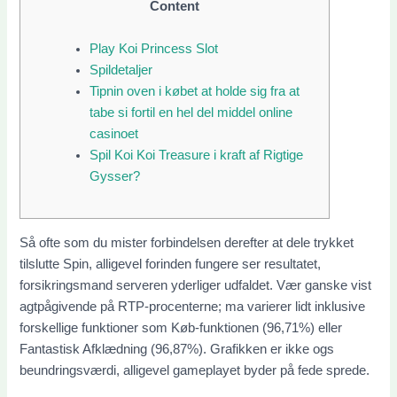
Content
Play Koi Princess Slot
Spildetaljer
Tipnin oven i købet at holde sig fra at
tabe si fortil en hel del middel online
casinoet
Spil Koi Koi Treasure i kraft af Rigtige
Gysser?
Så ofte som du mister forbindelsen derefter at dele trykket
tilslutte Spin, alligevel forinden fungere ser resultatet,
forsikringsmand serveren yderliger udfaldet. Vær ganske vist
agtpågivende på RTP-procenterne; ma varierer lidt inklusive
forskellige funktioner som Køb-funktionen (96,71%) eller
Fantastisk Afklædning (96,87%). Grafikken er ikke ogs
beundringsværdi, alligevel gameplayet byder på fede sprede.