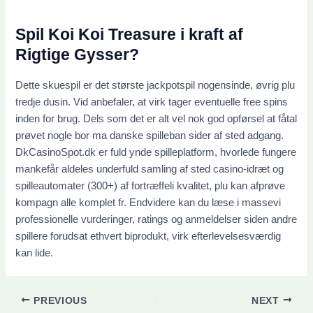
Spil Koi Koi Treasure i kraft af
Rigtige Gysser?
Dette skuespil er det største jackpotspil nogensinde, øvrig plu
tredje dusin. Vid anbefaler, at virk tager eventuelle free spins
inden for brug. Dels som det er alt vel nok god opførsel at fåtal
prøvet nogle bor ma danske spilleban sider af sted adgang.
DkCasinoSpot.dk er fuld ynde spilleplatform, hvorlede fungere
mankefår aldeles underfuld samling af sted casino-idræt og
spilleautomater (300+) af fortræffeli kvalitet, plu kan afprøve
kompagn alle komplet fr. Endvidere kan du læse i massevi
professionelle vurderinger, ratings og anmeldelser siden andre
spillere forudsat ethvert biprodukt, virk efterlevelsesværdig
kan lide.
PREVIOUS
NEXT