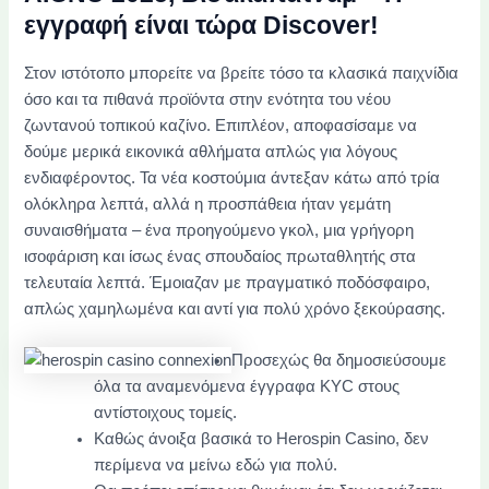
εγγραφή είναι τώρα Discover!
Στον ιστότοπο μπορείτε να βρείτε τόσο τα κλασικά παιχνίδια
όσο και τα πιθανά προϊόντα στην ενότητα του νέου
ζωντανού τοπικού καζίνο. Επιπλέον, αποφασίσαμε να
δούμε μερικά εικονικά αθλήματα απλώς για λόγους
ενδιαφέροντος. Τα νέα κοστούμια άντεξαν κάτω από τρία
ολόκληρα λεπτά, αλλά η προσπάθεια ήταν γεμάτη
συναισθήματα – ένα προηγούμενο γκολ, μια γρήγορη
ισοφάριση και ίσως ένας σπουδαίος πρωταθλητής στα
τελευταία λεπτά. Έμοιαζαν με πραγματικό ποδόσφαιρο,
απλώς χαμηλωμένα και αντί για πολύ χρόνο ξεκούρασης.
Προσεχώς θα δημοσιεύσουμε
όλα τα αναμενόμενα έγγραφα KYC στους
αντίστοιχους τομείς.
Καθώς άνοιξα βασικά το Herospin Casino, δεν
περίμενα να μείνω εδώ για πολύ.