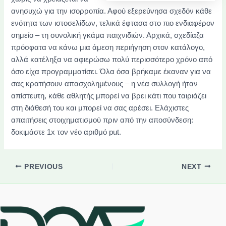
ανησυχώ για την ισορροπία. Αφού εξερεύνησα σχεδόν κάθε
ενότητα των ιστοσελίδων, τελικά έφτασα στο πιο ενδιαφέρον
σημείο – τη συνολική γκάμα παιχνιδιών. Αρχικά, σχεδίαζα
πρόσφατα να κάνω μια άμεση περιήγηση στον κατάλογο,
αλλά κατέληξα να αφιερώσω πολύ περισσότερο χρόνο από
όσο είχα προγραμματίσει. Όλα όσα βρήκαμε έκαναν για να
σας κρατήσουν απασχολημένους – η νέα συλλογή ήταν
απίστευτη, κάθε αθλητής μπορεί να βρει κάτι που ταιριάζει
στη διάθεσή του και μπορεί να σας αρέσει. Ελάχιστες
απαιτήσεις στοιχηματισμού πριν από την αποσύνδεση:
δοκιμάστε 1x τον νέο αριθμό put.
PREVIOUS
NEXT