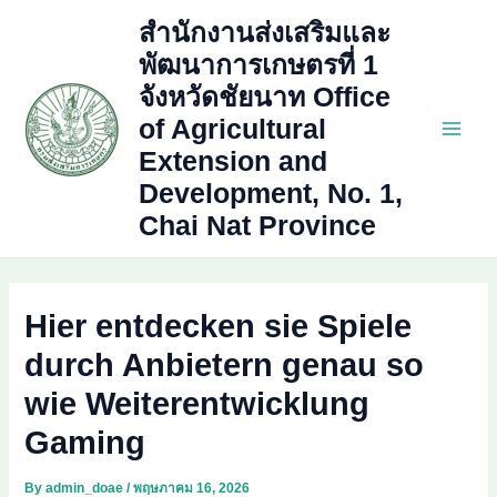
Skip
สำนักงานส่งเสริมและ
to
พัฒนาการเกษตรที่ 1
content
จังหวัดชัยนาท Office
of Agricultural
Main
Extension and
Development, No. 1,
Men
Chai Nat Province
Hier entdecken sie Spiele
durch Anbietern genau so
wie Weiterentwicklung
Gaming
By
admin_doae
/
พฤษภาคม 16, 2026