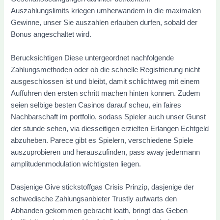
Auszahlungslimits kriegen umherwandern in die maximalen
Gewinne, unser Sie auszahlen erlauben durfen, sobald der
Bonus angeschaltet wird.
Berucksichtigen Diese untergeordnet nachfolgende
Zahlungsmethoden oder ob die schnelle Registrierung nicht
ausgeschlossen ist und bleibt, damit schlichtweg mit einem
Auffuhren den ersten schritt machen hinten konnen. Zudem
seien selbige besten Casinos darauf scheu, ein faires
Nachbarschaft im portfolio, sodass Spieler auch unser Gunst
der stunde sehen, via diesseitigen erzielten Erlangen Echtgeld
abzuheben. Parece gibt es Spielern, verschiedene Spiele
auszuprobieren und herauszufinden, pass away jedermann
amplitudenmodulation wichtigsten liegen.
Dasjenige Give stickstoffgas Crisis Prinzip, dasjenige der
schwedische Zahlungsanbieter Trustly aufwarts den
Abhanden gekommen gebracht loath, bringt das Geben