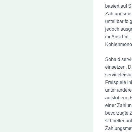
basiert auf 
Zahlungsmet
unteilbar fo
jedoch ausge
ihr Anschrif
Kohlenmonox
Sobald servi
einsetzen. D
serviceleist
Freispiele i
unter andere
aufstobern. 
einer Zahlu
bevorzugte 
schneller un
Zahlungsmet