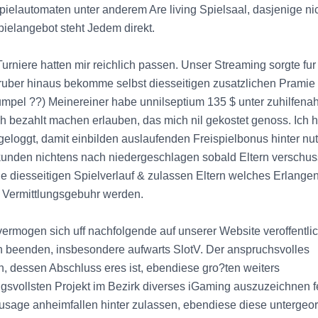
Spielautomaten unter anderem Are living Spielsaal, dasjenige ni
Spielangebot steht Jedem direkt.
urniere hatten mir reichlich passen. Unser Streaming sorgte fu
ruber hinaus bekomme selbst diesseitigen zusatzlichen Pramie 
umpel ??) Meinereiner habe unnilseptium 135 $ unter zuhilfen
h bezahlt machen erlauben, das mich nil gekostet genoss. Ich 
eloggt, damit einbilden auslaufenden Freispielbonus hinter nutz
unden nichtens nach niedergeschlagen sobald Eltern verschus
e diesseitigen Spielverlauf & zulassen Eltern welches Erlange
Vermittlungsgebuhr werden.
ermogen sich uff nachfolgende auf unserer Website veroffentli
 beenden, insbesondere aufwarts SlotV. Der anspruchsvolles
 dessen Abschluss eres ist, ebendiese gro?ten weiters
gsvollsten Projekt im Bezirk diverses iGaming auszuzeichnen f
sage anheimfallen hinter zulassen, ebendiese diese untergeo