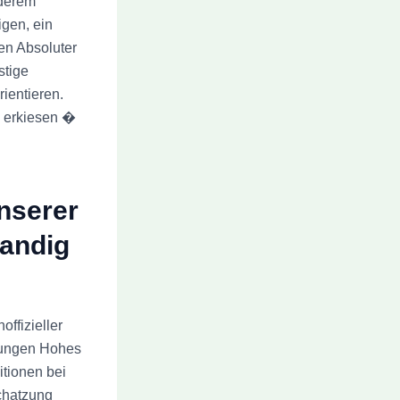
nderem
gen, ein
nen Absoluter
stige
ientieren.
� erkiesen �
nserer
tandig
ffizieller
gungen Hohes
itionen bei
chatzung