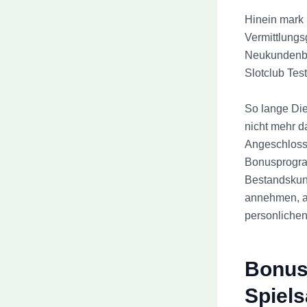
Hinein mark
Vermittlung
Neukundenbon
Slotclub Tes
So lange Die
nicht mehr d
Angeschloss
Bonusprogram
Bestandskund
annehmen, au
personlichen
Bonusa
Spiels