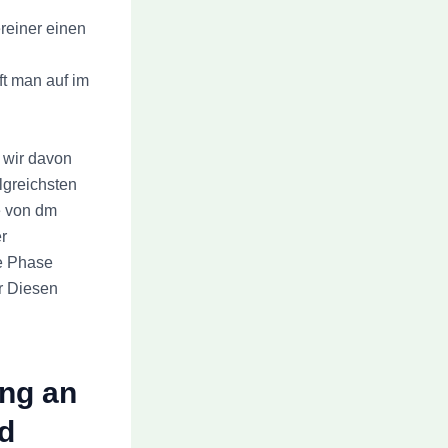
reiner einen
ft man auf im
 wir davon
lgreichsten
e von dm
r
ge Phase
r Diesen
ung an
nd