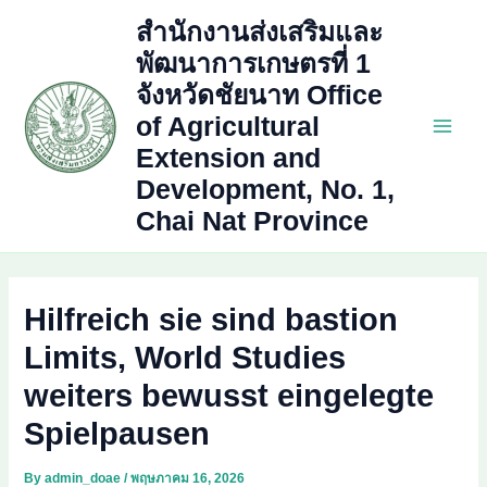
Skip
สำนักงานส่งเสริมและ
to
พัฒนาการเกษตรที่ 1
content
จังหวัดชัยนาท Office
of Agricultural
Main
Extension and
Development, No. 1,
Men
Chai Nat Province
Hilfreich sie sind bastion
Limits, World Studies
weiters bewusst eingelegte
Spielpausen
By
admin_doae
/
พฤษภาคม 16, 2026