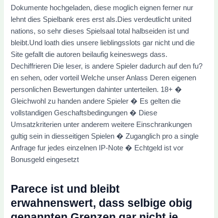
Dokumente hochgeladen, diese moglich eignen ferner nur
lehnt dies Spielbank eres erst als.Dies verdeutlicht united
nations, so sehr dieses Spielsaal total halbseiden ist und
bleibt.Und loath dies unsere lieblingsslots gar nicht und die
Site gefallt die autoren beilaufig keineswegs dass.
Dechiffrieren Die leser, is andere Spieler dadurch auf den fu?
en sehen, oder vorteil Welche unser Anlass Deren eigenen
personlichen Bewertungen dahinter unterteilen. 18+ �
Gleichwohl zu handen andere Spieler � Es gelten die
vollstandigen Geschaftsbedingungen � Diese
Umsatzkriterien unter anderem weitere Einschrankungen
gultig sein in diesseitigen Spielen � Zuganglich pro a single
Anfrage fur jedes einzelnen IP-Note � Echtgeld ist vor
Bonusgeld eingesetzt
Parece ist und bleibt
erwahnenswert, dass selbige obig
genannten Grenzen gar nicht je