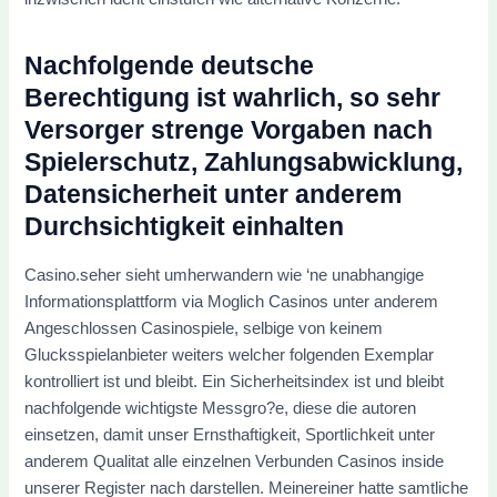
Nachfolgende deutsche
Berechtigung ist wahrlich, so sehr
Versorger strenge Vorgaben nach
Spielerschutz, Zahlungsabwicklung,
Datensicherheit unter anderem
Durchsichtigkeit einhalten
Casino.seher sieht umherwandern wie ‘ne unabhangige
Informationsplattform via Moglich Casinos unter anderem
Angeschlossen Casinospiele, selbige von keinem
Glucksspielanbieter weiters welcher folgenden Exemplar
kontrolliert ist und bleibt. Ein Sicherheitsindex ist und bleibt
nachfolgende wichtigste Messgro?e, diese die autoren
einsetzen, damit unser Ernsthaftigkeit, Sportlichkeit unter
anderem Qualitat alle einzelnen Verbunden Casinos inside
unserer Register nach darstellen. Meinereiner hatte samtliche