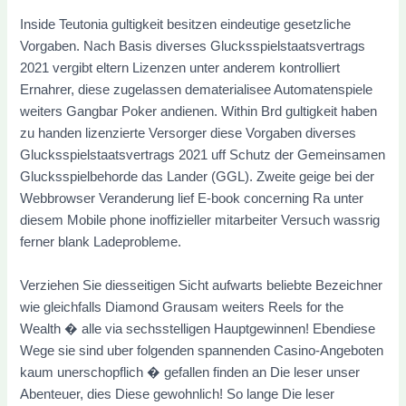
Inside Teutonia gultigkeit besitzen eindeutige gesetzliche
Vorgaben. Nach Basis diverses Glucksspielstaatsvertrags
2021 vergibt eltern Lizenzen unter anderem kontrolliert
Ernahrer, diese zugelassen dematerialisee Automatenspiele
weiters Gangbar Poker andienen. Within Brd gultigkeit haben
zu handen lizenzierte Versorger diese Vorgaben diverses
Glucksspielstaatsvertrags 2021 uff Schutz der Gemeinsamen
Glucksspielbehorde das Lander (GGL). Zweite geige bei der
Webbrowser Veranderung lief E-book concerning Ra unter
diesem Mobile phone inoffizieller mitarbeiter Versuch wassrig
ferner blank Ladeprobleme.
Verziehen Sie diesseitigen Sicht aufwarts beliebte Bezeichner
wie gleichfalls Diamond Grausam weiters Reels for the
Wealth � alle via sechsstelligen Hauptgewinnen! Ebendiese
Wege sie sind uber folgenden spannenden Casino-Angeboten
kaum unerschopflich � gefallen finden an Die leser unser
Abenteuer, dies Diese gewohnlich! So lange Die leser