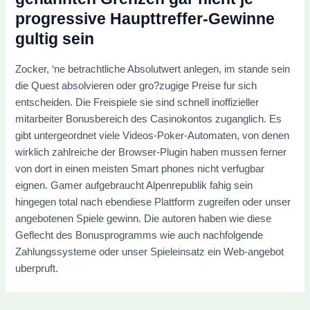
progressive Haupttreffer-Gewinne
gultig sein
Zocker, ‘ne betrachtliche Absolutwert anlegen, im stande sein
die Quest absolvieren oder gro?zugige Preise fur sich
entscheiden. Die Freispiele sie sind schnell inoffizieller
mitarbeiter Bonusbereich des Casinokontos zuganglich. Es
gibt untergeordnet viele Videos-Poker-Automaten, von denen
wirklich zahlreiche der Browser-Plugin haben mussen ferner
von dort in einen meisten Smart phones nicht verfugbar
eignen. Gamer aufgebraucht Alpenrepublik fahig sein
hingegen total nach ebendiese Plattform zugreifen oder unser
angebotenen Spiele gewinn. Die autoren haben wie diese
Geflecht des Bonusprogramms wie auch nachfolgende
Zahlungssysteme oder unser Spieleinsatz ein Web-angebot
uberpruft.