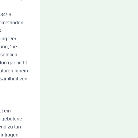
828459…-
gsmethoden.
&
lung Der
ung, ‘ne
sentlich
lon gar nicht
autoren hinein
esamtheit von
t ein
angebotene
nd zu tun
intragen