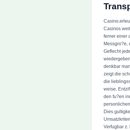
Trans
Casino.erleu
Casinos weit
ferner einer 
Messgro?e, un
Geflecht jed
wiedergeben
denkbar man 
zeigt die sc
die lieblings
weise. Entzi
den fu?en in
personlichen
Dies gultigk
Umsatzkriter
Verfugbar z.