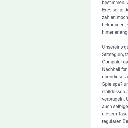
bestimmen, w
Eres sei je 
zahlen mocht
bekommen, s
hinter erlang
Unsereins ge
Strategien, 
Computer gam
Nachhall for
ebendiese zu
Spielspa? un
stattdessen 
verprugeln. U
auch selbig
diesem Tasch
regularen Be