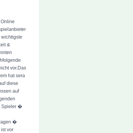
 Online
pielanbieter
 wichtigste
eit &
hinten
chfolgende
nicht vor.Das
rem hat sera
auf diese
essen auf
olgenden
e Spieler �
tragen �
ist vor