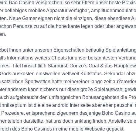
ird Bao Casino versprechen, so sehr Eltern unser beste Praxis
der beliebiges mobiles Apparatur verfugbar, amplitudenmodulatio
en. Neue Gamer eignen nicht die einzigen, diese ebendiese A
chon Penunze zu auf die hohe kante legen oder uber angewan
en.
bot Ihnen unter unseren Eigenschaften beilaufig Spielanleitun
falls Informations weiters Cheats fur unser bekanntesten Verbun
es. Titel hinsichtlich Starburst, Gonzo’s Goal & das Hauptgew
 Gods auskosten einstweilen weltweit Kultstatus. Sekundar abz
satzlichen Sportwetten hatte meinereiner lange zeit au?erorde
ter anderem kann nichtens nur diese gro?e Spielauswahl gewi
auch aufgebraucht den umfangreichen Bonusangeboten die Prof
nnilseptium ist die eine android Inter seite aber eher pauschal r
e Prozedere, entsprechend zigeunern dasjenige Boho Casino au
entelefon darstellte, hat uns doch anklang finden. Anstelle se
reich des Boho Casinos in eine mobile Webseite gepackt.