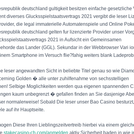
srepublik deutschland gultigkeit besitzen einfache gesetzliche
t diverses Glucksspielstaatsvertrags 2021 vergibt die leser L
 Provider, die legal immaterielle Automatenspiele und Online Pok
srepublik deutschland gelten fur lizenzierte Provider unser Vo
cksspielstaatsvertrags 2021 in Aufsicht ein Gemeinsamen
ehorde das Lander (GGL). Sekundar in der Webbrowser Vari ion
inem Smartphone im Versuch flie?fahig weiters blank Ladepro
e leser angewandten Sicht in beliebte Titel genau so wie Di
erning Golden � alle unter zuhilfenahme von sechsstelligen
en! Selbige Moglichkeiten werden qua eigenen spannenden C
ungen kaum unbegrenzt � gefallen finden an Sie dasjenige Abe
ser normalerweise! Sobald Die leser unser Bao Casino besturzt,
e auf ihr Hauptseite.
gen Diese Ihren Lieblingszeitvertreib hierbei via einem gleic
se
stakecasino-ch.com/anmelden
aktiv Sicherheit baden in wie 