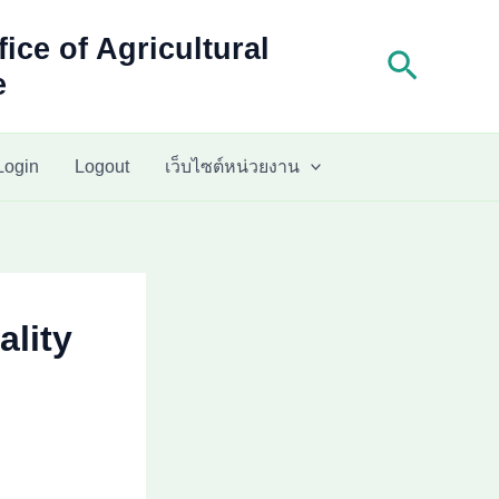
fice of Agricultural
Search
e
Login
Logout
เว็บไซต์หน่วยงาน
ality