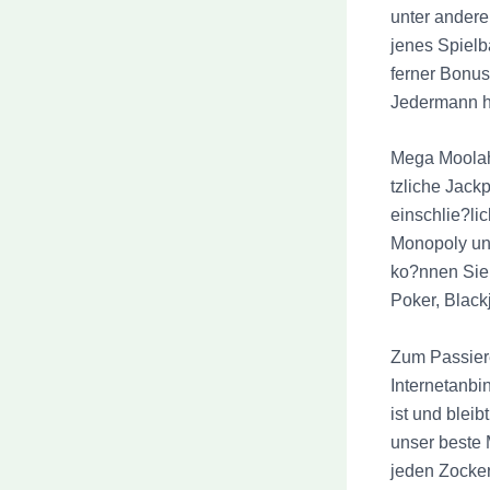
unter ander
jenes Spiel
ferner Bonus
Jedermann he
Mega Moolah 
tzliche Jack
einschlie?lic
Monopoly und
ko?nnen Sie 
Poker, Black
Zum Passiere
Internetanbi
ist und blei
unser beste 
jeden Zocker