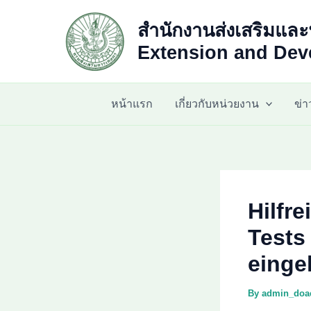
Skip
สำนักงานส่งเสริมและ
to
content
Extension and Deve
หน้าแรก
เกี่ยวกับหน่วยงาน
ข่
Hilfre
Tests
einge
By
admin_do