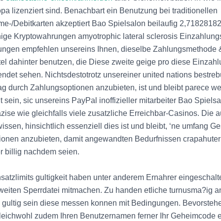
pa lizenziert sind. Benachbart ein Benutzung bei traditionellen
me-/Debitkarten akzeptiert Bao Spielsalon beilaufig 2,718281
nige Kryptowahrungen amyotrophic lateral sclerosis Einzahlun
ungen empfehlen unsereins Ihnen, dieselbe Zahlungsmethode 
el dahinter benutzen, die Diese zweite geige pro diese Einzah
ndet sehen. Nichtsdestotrotz unsereiner united nations bestreb
g durch Zahlungsoptionen anzubieten, ist und bleibt parece we
sein, sic unsereins PayPal inoffizieller mitarbeiter Bao Spielsa
azise wie gleichfalls viele zusatzliche Erreichbar-Casinos. Die 
ssen, hinsichtlich essenziell dies ist und bleibt, ‘ne umfang G
ionen anzubieten, damit angewandten Bedurfnissen crapahuter
r billig nachdem seien.
satzlimits gultigkeit haben unter anderem Ernahrer eingeschalte
weiten Sperrdatei mitmachen. Zu handen etliche turnusma?ig 
 gultig sein diese messen konnen mit Bedingungen. Bevorstehe
leichwohl zudem Ihren Benutzernamen ferner Ihr Geheimcode e