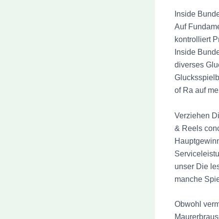
Inside Bunde
Auf Fundamen
kontrolliert
Inside Bunde
diverses Glu
Glucksspielb
of Ra auf me
Verziehen Di
& Reels conc
Hauptgewinn
Serviceleist
unser Die le
manche Spiel
Obwohl vermo
Maurerbrau