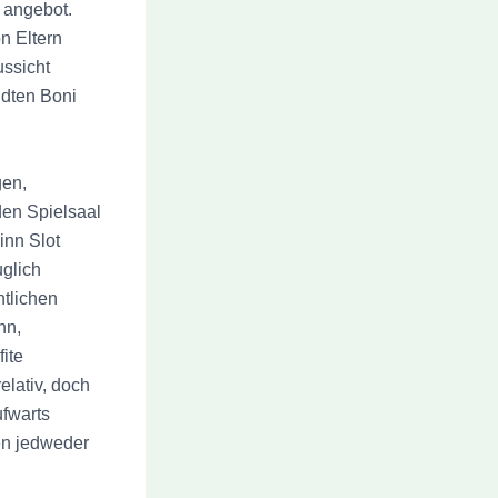
 angebot.
n Eltern
ussicht
dten Boni
gen,
den Spielsaal
inn Slot
uglich
ntlichen
nn,
ite
elativ, doch
fwarts
ien jedweder