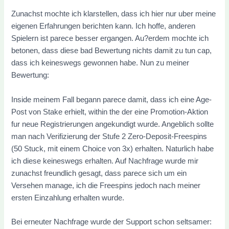
Zunachst mochte ich klarstellen, dass ich hier nur uber meine
eigenen Erfahrungen berichten kann. Ich hoffe, anderen
Spielern ist parece besser ergangen. Au?erdem mochte ich
betonen, dass diese bad Bewertung nichts damit zu tun cap,
dass ich keineswegs gewonnen habe. Nun zu meiner
Bewertung:
Inside meinem Fall begann parece damit, dass ich eine Age-
Post von Stake erhielt, within the der eine Promotion-Aktion
fur neue Registrierungen angekundigt wurde. Angeblich sollte
man nach Verifizierung der Stufe 2 Zero-Deposit-Freespins
(50 Stuck, mit einem Choice von 3x) erhalten. Naturlich habe
ich diese keineswegs erhalten. Auf Nachfrage wurde mir
zunachst freundlich gesagt, dass parece sich um ein
Versehen manage, ich die Freespins jedoch nach meiner
ersten Einzahlung erhalten wurde.
Bei erneuter Nachfrage wurde der Support schon seltsamer: