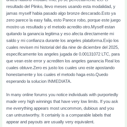
resultado del Plinko, llevo meses usando esta modalidad, y
jamas myself habia pasado algo bronze descarado.Esto ya
zero parece la easy falla, esto Parece robo, porque este juego
mostro us resultado y el metodo acredito otro.Myself estan
quitando la ganancia legitima y eso afecta directamente mi
saldo y mi confianza durante los angeles plataforma.Exijo los
cuales revisen mi historial del dia nine de diciembre del 2025,
especificamente los angeles jugada de 0.00131072 LTC, para
que vean este error y acrediten los angeles ganancia Real los
cuales obtuve.Zero es justo los cuales uno este apostando
honestamente y los cuales el metodo haga esto.Quedo
esperando la solucion INMEDIATA.
In many online forums you notice individuals with purportedly
made very high winnings that have very low limits. If you ask
me everything appears most uncommon, dubious and you
can untrustworthy. It certainly is a comparable labels that
appear and payouts are usually very equivalent.