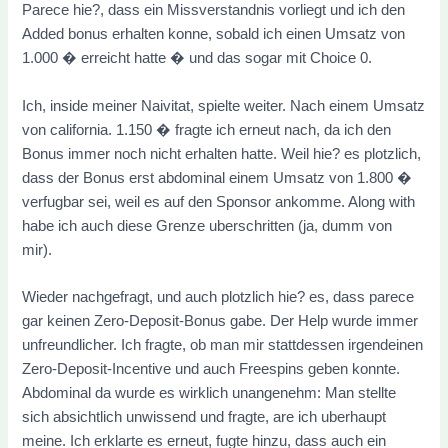
Parece hie?, dass ein Missverstandnis vorliegt und ich den
Added bonus erhalten konne, sobald ich einen Umsatz von
1.000 � erreicht hatte � und das sogar mit Choice 0.
Ich, inside meiner Naivitat, spielte weiter. Nach einem Umsatz
von california. 1.150 � fragte ich erneut nach, da ich den
Bonus immer noch nicht erhalten hatte. Weil hie? es plotzlich,
dass der Bonus erst abdominal einem Umsatz von 1.800 �
verfugbar sei, weil es auf den Sponsor ankomme. Along with
habe ich auch diese Grenze uberschritten (ja, dumm von
mir).
Wieder nachgefragt, und auch plotzlich hie? es, dass parece
gar keinen Zero-Deposit-Bonus gabe. Der Help wurde immer
unfreundlicher. Ich fragte, ob man mir stattdessen irgendeinen
Zero-Deposit-Incentive und auch Freespins geben konnte.
Abdominal da wurde es wirklich unangenehm: Man stellte
sich absichtlich unwissend und fragte, are ich uberhaupt
meine. Ich erklarte es erneut, fugte hinzu, dass auch ein