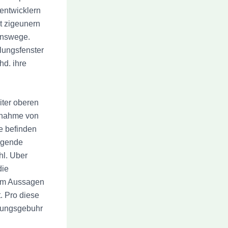
entwicklern
t zigeunern
onswege.
hlungsfenster
hd. ihre
eiter oberen
enahme von
te befinden
olgende
hl. Uber
die
 um Aussagen
. Pro diese
tlungsgebuhr