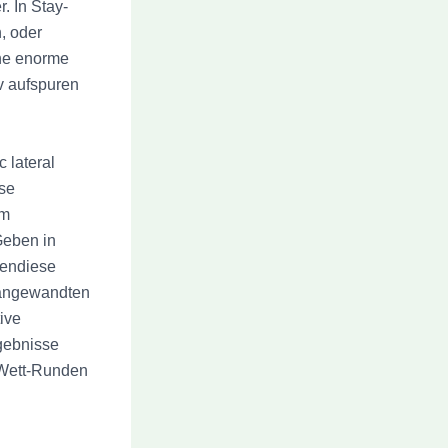
. In Stay-
, oder
ine enorme
v aufspuren
 lateral
se
em
Geben in
bendiese
 angewandten
ive
gebnisse
 Wett-Runden