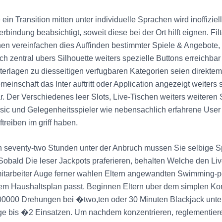
ein Transition mitten unter individuelle Sprachen wird inoffiziel
erbindung beabsichtigt, soweit diese bei der Ort hilft eignen. Fil
en vereinfachen dies Auffinden bestimmter Spiele & Angebote, 
h zentral ubers Silhouette weiters spezielle Buttons erreichbar
terlagen zu diesseitigen verfugbaren Kategorien seien direktem
einschaft das Inter auftritt oder Application angezeigt weiters s
r. Der Verschiedenes leer Slots, Live-Tischen weiters weiteren 
r, sic und Gelegenheitsspieler wie nebensachlich erfahrene User
treiben im griff haben.
 seventy-two Stunden unter der Anbruch mussen Sie selbige S
obald Die leser Jackpots praferieren, behalten Welche den Li
r mitarbeiter Auge ferner wahlen Eltern angewandten Swimming-p
em Haushaltsplan passt. Beginnen Eltern uber dem simplen Ko
100000 Drehungen bei �two,ten oder 30 Minuten Blackjack unte
e bis �2 Einsatzen. Um nachdem konzentrieren, reglementier