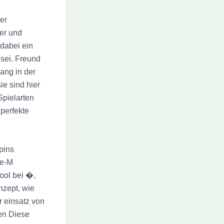
ler
ter und
dabei ein
 sei. Freund
ang in der
ie sind hier
Spielarten
 perfekte
pins
ve-M
ool bei �,
nzept, wie
r einsatz von
en Diese