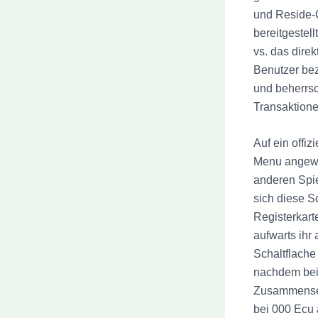
und Reside-C
bereitgestel
vs. das dire
Benutzer bez
und beherrsc
Transaktionen
Auf ein offiz
Menu angewa
anderen Spie
sich diese S
Registerkart
aufwarts ih
Schaltflache
nachdem beib
Zusammensetz
bei 000 Ecu 