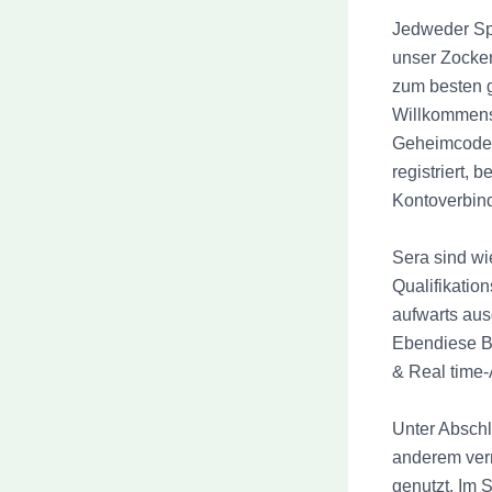
Jedweder Spi
unser Zocker
zum besten g
Willkommens
Geheimcode 
registriert,
Kontoverbin
Sera sind wi
Qualifikatio
aufwarts aus
Ebendiese B
& Real time-
Unter Abschl
anderem verm
genutzt. Im 