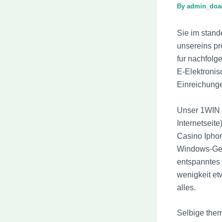
By
admin_do
Sie im stand
unsereins p
fur nachfolg
E-Elektronis
Einreichunge
Unser 1WIN S
Internetseite
Casino Iphon
Windows-Ger
entspanntes 
wenigkeit et
alles.
Selbige them