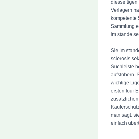
diesseitigen 
Verlagern ha
kompetente S
Sammlung ein
im stande se
Sie im stand
sclerosis s
Suchleiste 
aufstobern. 
wichtige Lig
ersten four
zusatzlichen
Kauferschutz
man sagt, si
einfach ubert