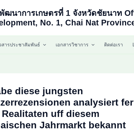
พัฒนาการเกษตรที่ 1 จังหวัดชัยนาท Of
lopment, No. 1, Chai Nat Provinc
าวสารประชาสัมพันธ์
เอกสารวิชาการ
ติดต่อเรา
abe diese jungsten
zerrezensionen analysiert fe
 Realitaten uff diesem
aischen Jahrmarkt bekannt