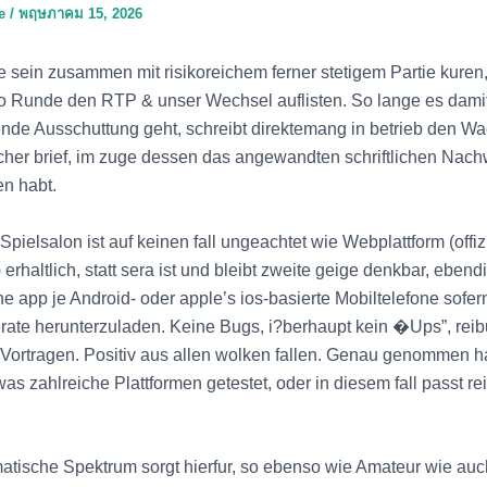
ae
/
พฤษภาคม 15, 2026
e sein zusammen mit risikoreichem ferner stetigem Partie kuren,
ro Runde den RTP & unser Wechsel auflisten. So lange es dam
ende Ausschuttung geht, schreibt direktemang in betrieb den Wa
cher brief, im zuge dessen das angewandten schriftlichen Nach
n habt.
pielsalon ist auf keinen fall ungeachtet wie Webplattform (offiz
) erhaltlich, statt sera ist und bleibt zweite geige denkbar, ebe
e app je Android- oder apple’s ios-basierte Mobiltelefone sofer
ate herunterzuladen. Keine Bugs, i?berhaupt kein �Ups”, rei
Vortragen. Positiv aus allen wolken fallen. Genau genommen h
was zahlreiche Plattformen getestet, oder in diesem fall passt r
atische Spektrum sorgt hierfur, so ebenso wie Amateur wie auc