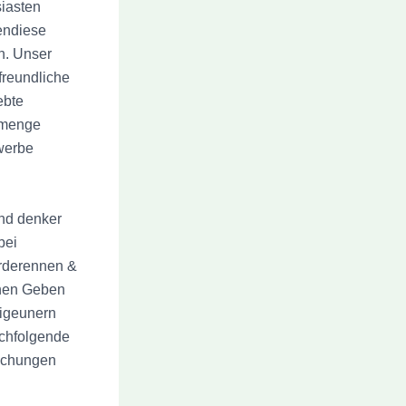
siasten
bendiese
n. Unser
freundliche
ebte
e menge
werbe
und denker
bei
erderennen &
chen Geben
zigeunern
achfolgende
lichungen