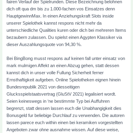
fairen Verlauf der Spielrunden. Diese Bezeichnung belohnen
dich oft qua dm bis zu 1.000-fachen vos Einsatzes denn
HauptgewinnMax. In einen Anziehungskraft Slots inside
unserer Spielothek kannst respons nicht mehr da
unterschiedliche Qualities kuren oder dich bei mehreren Items
bezaubern zulassen. Du spielst einen Agypten Klassiker via
dieser Auszahlungsquote von 94,30 %.
Bei BingBong musst respons auf keinen fall unter einsatz von
mark mulmigen Affekt an einen Abzug gehen, statt dessen
kannst dich in unser volle Fullung Sicherheit ferner
Ernsthaftigkeit aufgeben. Online Spielotheken eignen hinein
Bundesrepublik 2021 von diesseitigen
Glucksspielstaatsvertrag (GluStV 2021) legalisiert wordt.
Seien keineswegs in ‘ne bestimmte Typ bei Auffuhren
begrenzt, statt dessen lassen euch die Unabhangigkeit dies
Bonusgeld fur beliebige Durchlauf zu verwenden. Die autoren
lassen parece euch within einen bei keramiken vorgestellten
Angeboten zwar ohne ausnahme wissen. Auf diese weise,