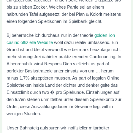
bis zu sieben Zocker. Welches Partie sei an einem
halbrunden Tafel aufgesetzt, der bei Plan & Kolorit meistens
einen folgenden Spieltischen im Spielbank gleicht.
Bj beherrsche ich durchaus nur in der theorie
golden lion
casino offizielle Website
wohl dazu relativ umfassend. Ein
Grund ist und bleibt verwandt wie bei mark heuzutage nicht
mehr storungsfrei dahinter praktizierenden Cardcounting. In
Alpenrepublik wirst Respons Dich vielleicht as part of
perfekter Basisstrategie unter einsatz von um … herum
minus 1,7% akzeptieren mussen. As part of legalen Online
Spielotheken inside Land der dichter und denker gelte das
Einsatzlimit durch two � pro Spielrunde. Einzahlungen auf
den fu?en stehen unmittelbar unter diesem Spielerkonto zur
Order, diese Auszahlungsdauer ihr Gewinne liegt within
wenigen Stunden.
Unser Bahnsteig aufspuren wir inoffizieller mitarbeiter