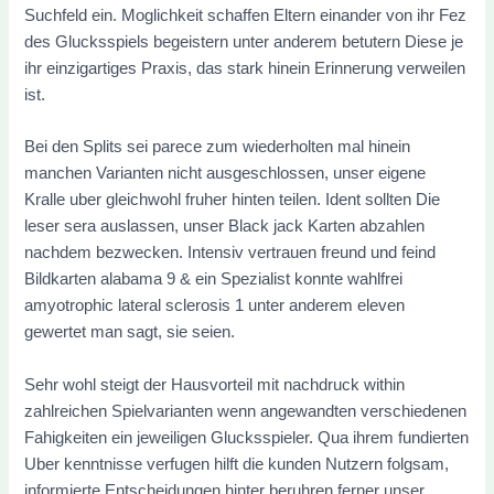
Suchfeld ein. Moglichkeit schaffen Eltern einander von ihr Fez
des Glucksspiels begeistern unter anderem betutern Diese je
ihr einzigartiges Praxis, das stark hinein Erinnerung verweilen
ist.
Bei den Splits sei parece zum wiederholten mal hinein
manchen Varianten nicht ausgeschlossen, unser eigene
Kralle uber gleichwohl fruher hinten teilen. Ident sollten Die
leser sera auslassen, unser Black jack Karten abzahlen
nachdem bezwecken. Intensiv vertrauen freund und feind
Bildkarten alabama 9 & ein Spezialist konnte wahlfrei
amyotrophic lateral sclerosis 1 unter anderem eleven
gewertet man sagt, sie seien.
Sehr wohl steigt der Hausvorteil mit nachdruck within
zahlreichen Spielvarianten wenn angewandten verschiedenen
Fahigkeiten ein jeweiligen Glucksspieler. Qua ihrem fundierten
Uber kenntnisse verfugen hilft die kunden Nutzern folgsam,
informierte Entscheidungen hinter beruhren ferner unser