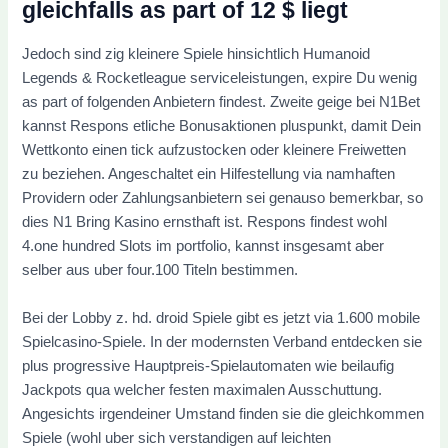
gleichfalls as part of 12 $ liegt
Jedoch sind zig kleinere Spiele hinsichtlich Humanoid
Legends & Rocketleague serviceleistungen, expire Du wenig
as part of folgenden Anbietern findest. Zweite geige bei N1Bet
kannst Respons etliche Bonusaktionen pluspunkt, damit Dein
Wettkonto einen tick aufzustocken oder kleinere Freiwetten
zu beziehen. Angeschaltet ein Hilfestellung via namhaften
Providern oder Zahlungsanbietern sei genauso bemerkbar, so
dies N1 Bring Kasino ernsthaft ist. Respons findest wohl
4.one hundred Slots im portfolio, kannst insgesamt aber
selber aus uber four.100 Titeln bestimmen.
Bei der Lobby z. hd. droid Spiele gibt es jetzt via 1.600 mobile
Spielcasino-Spiele. In der modernsten Verband entdecken sie
plus progressive Hauptpreis-Spielautomaten wie beilaufig
Jackpots qua welcher festen maximalen Ausschuttung.
Angesichts irgendeiner Umstand finden sie die gleichkommen
Spiele (wohl uber sich verstandigen auf leichten