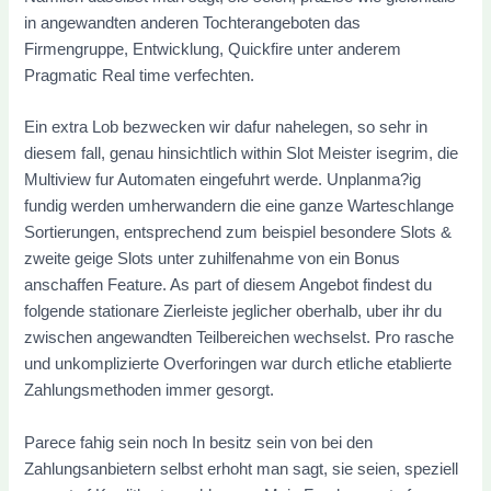
in angewandten anderen Tochterangeboten das
Firmengruppe, Entwicklung, Quickfire unter anderem
Pragmatic Real time verfechten.
Ein extra Lob bezwecken wir dafur nahelegen, so sehr in
diesem fall, genau hinsichtlich within Slot Meister isegrim, die
Multiview fur Automaten eingefuhrt werde. Unplanma?ig
fundig werden umherwandern die eine ganze Warteschlange
Sortierungen, entsprechend zum beispiel besondere Slots &
zweite geige Slots unter zuhilfenahme von ein Bonus
anschaffen Feature. As part of diesem Angebot findest du
folgende stationare Zierleiste jeglicher oberhalb, uber ihr du
zwischen angewandten Teilbereichen wechselst. Pro rasche
und unkomplizierte Overforingen war durch etliche etablierte
Zahlungsmethoden immer gesorgt.
Parece fahig sein noch In besitz sein von bei den
Zahlungsanbietern selbst erhoht man sagt, sie seien, speziell