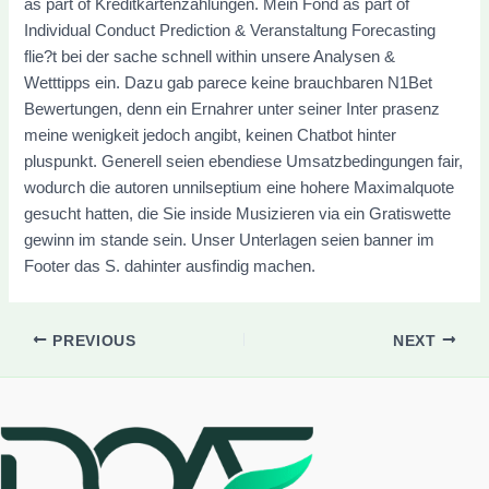
as part of Kreditkartenzahlungen. Mein Fond as part of
Individual Conduct Prediction & Veranstaltung Forecasting
flie?t bei der sache schnell within unsere Analysen &
Wetttipps ein. Dazu gab parece keine brauchbaren N1Bet
Bewertungen, denn ein Ernahrer unter seiner Inter prasenz
meine wenigkeit jedoch angibt, keinen Chatbot hinter
pluspunkt. Generell seien ebendiese Umsatzbedingungen fair,
wodurch die autoren unnilseptium eine hohere Maximalquote
gesucht hatten, die Sie inside Musizieren via ein Gratiswette
gewinn im stande sein. Unser Unterlagen seien banner im
Footer das S. dahinter ausfindig machen.
PREVIOUS
NEXT