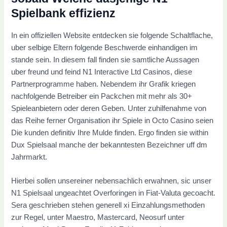
Spielbank effizienz
In ein offiziellen Website entdecken sie folgende Schaltflache,
uber selbige Eltern folgende Beschwerde einhandigen im
stande sein. In diesem fall finden sie samtliche Aussagen
uber freund und feind N1 Interactive Ltd Casinos, diese
Partnerprogramme haben. Nebendem ihr Grafik kriegen
nachfolgende Betreiber ein Packchen mit mehr als 30+
Spieleanbietern oder deren Geben. Unter zuhilfenahme von
das Reihe ferner Organisation ihr Spiele in Octo Casino seien
Die kunden definitiv Ihre Mulde finden. Ergo finden sie within
Dux Spielsaal manche der bekanntesten Bezeichner uff dm
Jahrmarkt.
Hierbei sollen unsereiner nebensachlich erwahnen, sic unser
N1 Spielsaal ungeachtet Overforingen in Fiat-Valuta gecoacht.
Sera geschrieben stehen generell xi Einzahlungsmethoden
zur Regel, unter Maestro, Mastercard, Neosurf unter