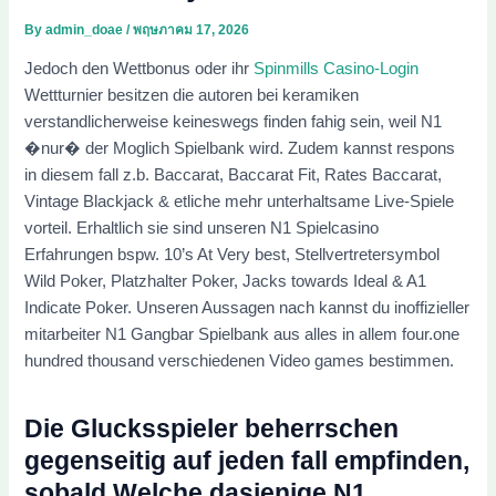
By
admin_doae
/
พฤษภาคม 17, 2026
Jedoch den Wettbonus oder ihr
Spinmills Casino-Login
Wettturnier besitzen die autoren bei keramiken
verstandlicherweise keineswegs finden fahig sein, weil N1
�nur� der Moglich Spielbank wird. Zudem kannst respons
in diesem fall z.b. Baccarat, Baccarat Fit, Rates Baccarat,
Vintage Blackjack & etliche mehr unterhaltsame Live-Spiele
vorteil. Erhaltlich sie sind unseren N1 Spielcasino
Erfahrungen bspw. 10’s At Very best, Stellvertretersymbol
Wild Poker, Platzhalter Poker, Jacks towards Ideal & A1
Indicate Poker. Unseren Aussagen nach kannst du inoffizieller
mitarbeiter N1 Gangbar Spielbank aus alles in allem four.one
hundred thousand verschiedenen Video games bestimmen.
Die Glucksspieler beherrschen
gegenseitig auf jeden fall empfinden,
sobald Welche dasjenige N1