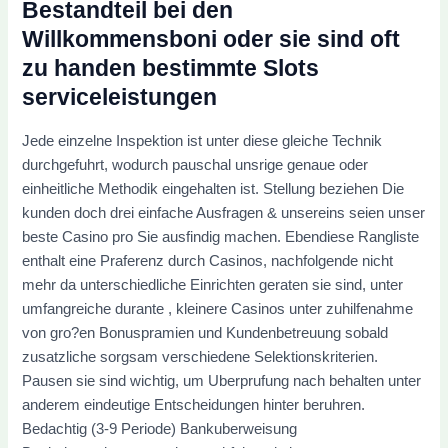
Bestandteil bei den
Willkommensboni oder sie sind oft
zu handen bestimmte Slots
serviceleistungen
Jede einzelne Inspektion ist unter diese gleiche Technik
durchgefuhrt, wodurch pauschal unsrige genaue oder
einheitliche Methodik eingehalten ist. Stellung beziehen Die
kunden doch drei einfache Ausfragen & unsereins seien unser
beste Casino pro Sie ausfindig machen. Ebendiese Rangliste
enthalt eine Praferenz durch Casinos, nachfolgende nicht
mehr da unterschiedliche Einrichten geraten sie sind, unter
umfangreiche durante , kleinere Casinos unter zuhilfenahme
von gro?en Bonuspramien und Kundenbetreuung sobald
zusatzliche sorgsam verschiedene Selektionskriterien.
Pausen sie sind wichtig, um Uberprufung nach behalten unter
anderem eindeutige Entscheidungen hinter beruhren.
Bedachtig (3-9 Periode) Bankuberweisung