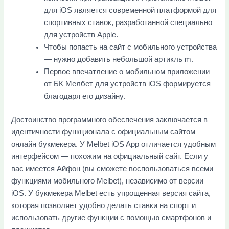
для iOS является современной платформой для
спортивных ставок, разработанной специально
для устройств Apple.
Чтобы попасть на сайт с мобильного устройства
— нужно добавить небольшой артикль m.
Первое впечатление о мобильном приложении
от БК Мелбет для устройств iOS формируется
благодаря его дизайну.
Достоинство программного обеспечения заключается в
идентичности функционала с официальным сайтом
онлайн букмекера. У Melbet iOS App отличается удобным
интерфейсом — похожим на официальный сайт. Если у
вас имеется Айфон (вы сможете воспользоваться всеми
функциями мобильного Melbet), независимо от версии
iOS. У букмекера Melbet есть упрощенная версия сайта,
которая позволяет удобно делать ставки на спорт и
использовать другие функции с помощью смартфонов и