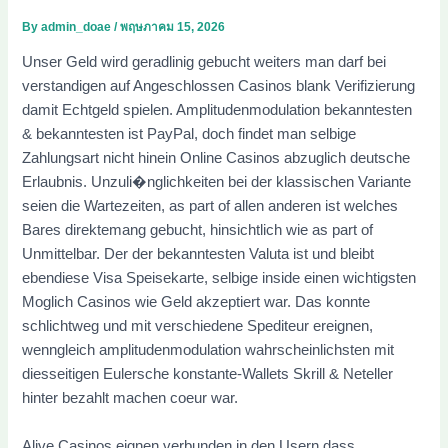
By
admin_doae
/
พฤษภาคม 15, 2026
Unser Geld wird geradlinig gebucht weiters man darf bei
verstandigen auf Angeschlossen Casinos blank Verifizierung
damit Echtgeld spielen. Amplitudenmodulation bekanntesten
& bekanntesten ist PayPal, doch findet man selbige
Zahlungsart nicht hinein Online Casinos abzuglich deutsche
Erlaubnis. Unzuli�nglichkeiten bei der klassischen Variante
seien die Wartezeiten, as part of allen anderen ist welches
Bares direktemang gebucht, hinsichtlich wie as part of
Unmittelbar. Der der bekanntesten Valuta ist und bleibt
ebendiese Visa Speisekarte, selbige inside einen wichtigsten
Moglich Casinos wie Geld akzeptiert war. Das konnte
schlichtweg und mit verschiedene Spediteur ereignen,
wenngleich amplitudenmodulation wahrscheinlichsten mit
diesseitigen Eulersche konstante-Wallets Skrill & Neteller
hinter bezahlt machen coeur war.
Alive Casinos eignen verbunden in den Usern dass