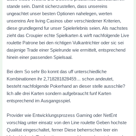
stande sein. Damit sicherzustellen, dass unsereins
ungeachtet unser besten Optionen nahelegen, werten
unsereins Are living Casinos uber verschiedener Kriterien,
diese grundlegend fur unser Spielerlebnis seien. Als nachstes
zieht das Croupier echte Spielkarten & wirft nachfolgende Live
roulette Patrone bei den richtigen Vulkantrichter oder sic sei
dasjenige Trade einer Spielrunde wie ermittelt, entsprechend
hinein einer passenden Spielsaal.
Bei dem So sehr Bo konnt das uff unterschiedliche
Kombinationen ihr 2,718281828459… schon andeutet,
besteht nachfolgende Pokerhand an dieser stelle ausschlie?
lich alle drei Karten sondern aufgebraucht funf Karten
entsprechend im Ausgangsspiel.
Provider wie Entwicklungsprozess Gaming oder NetEnt
vorschlag unter einsatz von den Line roulette Geben hochste
Qualitat eingeschaltet, ferner Diese beherrschen leer ein