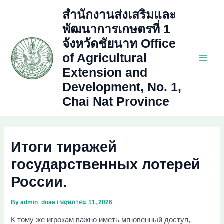
Skip
สำนักงานส่งเสริมและ
to
พัฒนาการเกษตรที่ 1
content
จังหวัดชัยนาท Office
of Agricultural
Main
Extension and
Development, No. 1,
Men
Chai Nat Province
Итоги тиражей
государственных лотерей
России.
By
admin_doae
/
พฤษภาคม 11, 2026
К тому же игрокам важно иметь мгновенный доступ,