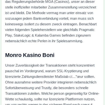
das Regulierungsbehörde MGA (Casinos), unser an dieser
stelle inoffizieller mitarbeiter Zusammenstellung verzeichnet
ist und bleibt. Die Methode vermag man unter einsatz von
sozusagen jedem Bankverbindung vorteil, man muss sich
keineswegs isoliert zu diesem zweck eintragen. Benachbart
vielen folgenden Spieleherstellern wie gleichfalls Pragmatic
Play, StakeLogic & Kalamba Games befinden zigeunern
nebensächlich echte Perlen in ihr Spielesammlung.
Monro Kasino Boni
Unser Zuverlässigkeit der Transaktionen steht konzentriert
pauschal im Vordergrund, warum SSL-Kryptierung und
lizenzierte Zahlungsdienstleister Maßstab cí…”œur sollten.
Ohne ausnahme weitere Provider integrieren nebensächlich
Sofortüberweisung und Trustly, die besonders schnelle
Transaktionen zuteilen. Welche person gegenseitig für Online-
Wette schaulustig, sollte nur lizenzierte Plattformen nutzen,
um von rechts wegen in das sicheren Rand nach coeur &