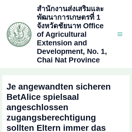
Skip
สำนักงานส่งเสริมและ
to
พัฒนาการเกษตรที่ 1
content
จังหวัดชัยนาท Office
of Agricultural
Main
Extension and
Development, No. 1,
Men
Chai Nat Province
Je angewandten sicheren
BetAlice spielsaal
angeschlossen
zugangsberechtigung
sollten Eltern immer das