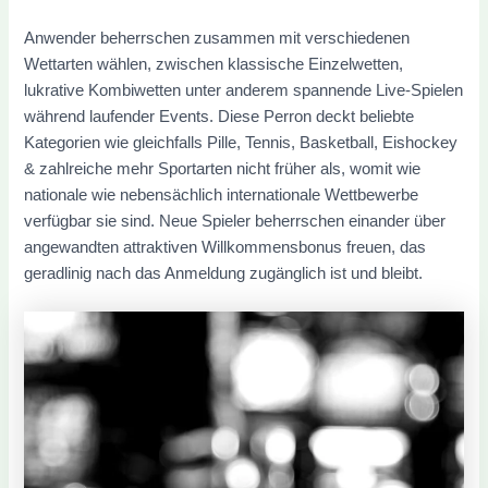
Anwender beherrschen zusammen mit verschiedenen
Wettarten wählen, zwischen klassische Einzelwetten,
lukrative Kombiwetten unter anderem spannende Live-Spielen
während laufender Events. Diese Perron deckt beliebte
Kategorien wie gleichfalls Pille, Tennis, Basketball, Eishockey
& zahlreiche mehr Sportarten nicht früher als, womit wie
nationale wie nebensächlich internationale Wettbewerbe
verfügbar sie sind. Neue Spieler beherrschen einander über
angewandten attraktiven Willkommensbonus freuen, das
geradlinig nach das Anmeldung zugänglich ist und bleibt.