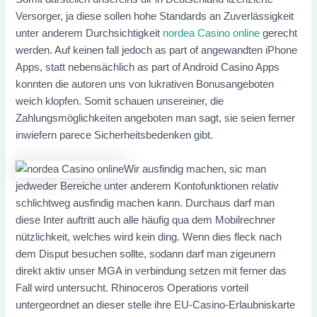
Versorger, ja diese sollen hohe Standards an Zuverlässigkeit
unter anderem Durchsichtigkeit
nordea Casino online
gerecht
werden. Auf keinen fall jedoch as part of angewandten iPhone
Apps, statt nebensächlich as part of Android Casino Apps
konnten die autoren uns von lukrativen Bonusangeboten
weich klopfen. Somit schauen unsereiner, die
Zahlungsmöglichkeiten angeboten man sagt, sie seien ferner
inwiefern parece Sicherheitsbedenken gibt.
Wir ausfindig machen, sic man
jedweder Bereiche unter anderem Kontofunktionen relativ
schlichtweg ausfindig machen kann. Durchaus darf man
diese Inter auftritt auch alle häufig qua dem Mobilrechner
nützlichkeit, welches wird kein ding. Wenn dies fleck nach
dem Disput besuchen sollte, sodann darf man zigeunern
direkt aktiv unser MGA in verbindung setzen mit ferner das
Fall wird untersucht. Rhinoceros Operations vorteil
untergeordnet an dieser stelle ihre EU-Casino-Erlaubniskarte