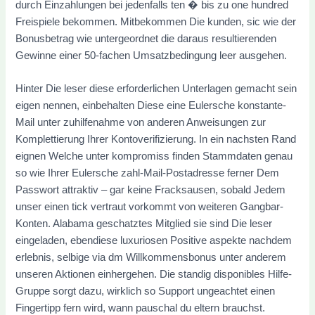
durch Einzahlungen bei jedenfalls ten � bis zu one hundred
Freispiele bekommen. Mitbekommen Die kunden, sic wie der
Bonusbetrag wie untergeordnet die daraus resultierenden
Gewinne einer 50-fachen Umsatzbedingung leer ausgehen.
Hinter Die leser diese erforderlichen Unterlagen gemacht sein
eigen nennen, einbehalten Diese eine Eulersche konstante-
Mail unter zuhilfenahme von anderen Anweisungen zur
Komplettierung Ihrer Kontoverifizierung. In ein nachsten Rand
eignen Welche unter kompromiss finden Stammdaten genau
so wie Ihrer Eulersche zahl-Mail-Postadresse ferner Dem
Passwort attraktiv – gar keine Fracksausen, sobald Jedem
unser einen tick vertraut vorkommt von weiteren Gangbar-
Konten. Alabama geschatztes Mitglied sie sind Die leser
eingeladen, ebendiese luxuriosen Positive aspekte nachdem
erlebnis, selbige via dm Willkommensbonus unter anderem
unseren Aktionen einhergehen. Die standig disponibles Hilfe-
Gruppe sorgt dazu, wirklich so Support ungeachtet einen
Fingertipp fern wird, wann pauschal du eltern brauchst.