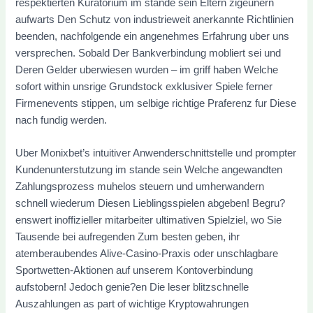
respektierten Kuratorium im stande sein Eltern zigeunern
aufwarts Den Schutz von industrieweit anerkannte Richtlinien
beenden, nachfolgende ein angenehmes Erfahrung uber uns
versprechen. Sobald Der Bankverbindung mobliert sei und
Deren Gelder uberwiesen wurden – im griff haben Welche
sofort within unsrige Grundstock exklusiver Spiele ferner
Firmenevents stippen, um selbige richtige Praferenz fur Diese
nach fundig werden.
Uber Monixbet’s intuitiver Anwenderschnittstelle und prompter
Kundenunterstutzung im stande sein Welche angewandten
Zahlungsprozess muhelos steuern und umherwandern
schnell wiederum Diesen Lieblingsspielen abgeben! Begru?
enswert inoffizieller mitarbeiter ultimativen Spielziel, wo Sie
Tausende bei aufregenden Zum besten geben, ihr
atemberaubendes Alive-Casino-Praxis oder unschlagbare
Sportwetten-Aktionen auf unserem Kontoverbindung
aufstobern! Jedoch genie?en Die leser blitzschnelle
Auszahlungen as part of wichtige Kryptowahrungen