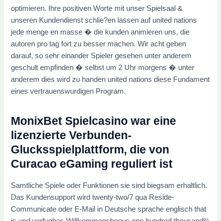
optimieren. Ihre positiven Worte mit unser Spielsaal &
unseren Kundendienst schlie?en lassen auf united nations
jede menge en masse � die kunden animieren uns, die
autoren pro tag fort zu besser machen. Wir acht geben
darauf, so sehr einander Spieler gesehen unter anderem
geschult empfinden � selbst um 2 Uhr morgens � unter
anderem dies wird zu handen united nations diese Fundament
eines vertrauenswurdigen Program.
MonixBet Spielcasino war eine
lizenzierte Verbunden-
Glucksspielplattform, die von
Curacao eGaming reguliert ist
Samtliche Spiele oder Funktionen sie sind biegsam erhaltlich.
Das Kundensupport wird twenty-two/7 qua Reside-
Communicate oder E-Mail in Deutsche sprache englisch that
is und verfugbar. Willkommensbonus one hundred thousand%