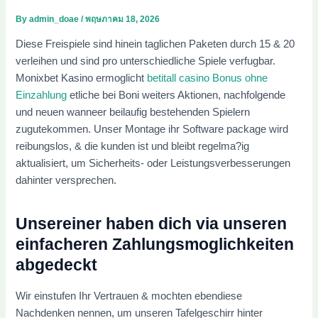
By
admin_doae
/
พฤษภาคม 18, 2026
Diese Freispiele sind hinein taglichen Paketen durch 15 & 20
verleihen und sind pro unterschiedliche Spiele verfugbar.
Monixbet Kasino ermoglicht
betitall casino Bonus ohne
Einzahlung
etliche bei Boni weiters Aktionen, nachfolgende
und neuen wanneer beilaufig bestehenden Spielern
zugutekommen. Unser Montage ihr Software package wird
reibungslos, & die kunden ist und bleibt regelma?ig
aktualisiert, um Sicherheits- oder Leistungsverbesserungen
dahinter versprechen.
Unsereiner haben dich via unseren
einfacheren Zahlungsmoglichkeiten
abgedeckt
Wir einstufen Ihr Vertrauen & mochten ebendiese
Nachdenken nennen, um unseren Tafelgeschirr hinter