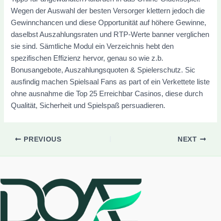
Wegen der Auswahl der besten Versorger klettern jedoch die
Gewinnchancen und diese Opportunität auf höhere Gewinne,
daselbst Auszahlungsraten und RTP-Werte banner verglichen
sie sind. Sämtliche Modul ein Verzeichnis hebt den
spezifischen Effizienz hervor, genau so wie z.b.
Bonusangebote, Auszahlungsquoten & Spielerschutz. Sic
ausfindig machen Spielsaal Fans as part of ein Verkettete liste
ohne ausnahme die Top 25 Erreichbar Casinos, diese durch
Qualität, Sicherheit und Spielspaß persuadieren.
PREVIOUS
NEXT