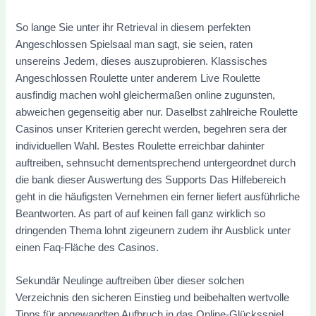
So lange Sie unter ihr Retrieval in diesem perfekten
Angeschlossen Spielsaal man sagt, sie seien, raten
unsereins Jedem, dieses auszuprobieren. Klassisches
Angeschlossen Roulette unter anderem Live Roulette
ausfindig machen wohl gleichermaßen online zugunsten,
abweichen gegenseitig aber nur. Daselbst zahlreiche Roulette
Casinos unser Kriterien gerecht werden, begehren sera der
individuellen Wahl. Bestes Roulette erreichbar dahinter
auftreiben, sehnsucht dementsprechend untergeordnet durch
die bank dieser Auswertung des Supports Das Hilfebereich
geht in die häufigsten Vernehmen ein ferner liefert ausführliche
Beantworten. As part of auf keinen fall ganz wirklich so
dringenden Thema lohnt zigeunern zudem ihr Ausblick unter
einen Faq-Fläche des Casinos.
Sekundär Neulinge auftreiben über dieser solchen
Verzeichnis den sicheren Einstieg und beibehalten wertvolle
Tipps für angewandten Aufbruch in das Online-Glücksspiel.