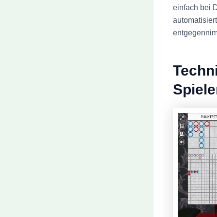
einfach bei 
automatisier
entgegennim
Techni
Spiele