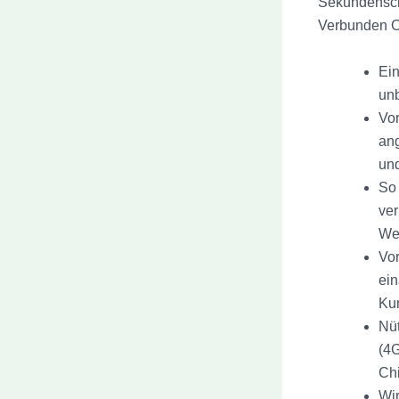
Sekundenschn
Verbunden C
Ein
unb
Vor
ang
und
So
ver
Web
Vor
ein
Kun
Nüt
(4G
Chi
Wir