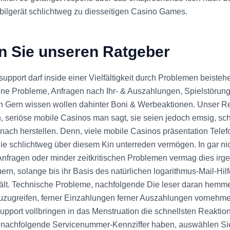
ilgerät schlichtweg zu diesseitigen Casino Games.
n Sie unseren Ratgeber
pport darf inside einer Vielfältigkeit durch Problemen beisteh
e Probleme, Anfragen nach Ihr- & Auszahlungen, Spielstörunge
rn Gern wissen wollen dahinter Boni & Werbeaktionen. Unser Re
en, seriöse mobile Casinos man sagt, sie seien jedoch emsig, sc
nach herstellen. Denn, viele mobile Casinos präsentation Tele
ie schlichtweg über diesem Kin unterreden vermögen. In gar ni
nfragen oder minder zeitkritischen Problemen vermag dies ir
ern, solange bis ihr Basis des natürlichen logarithmus-Mail-Hilf
ält. Technische Probleme, nachfolgende Die leser daran hemmen
uzugreifen, ferner Einzahlungen ferner Auszahlungen vornehm
upport vollbringen in das Menstruation die schnellsten Reaktion
 nachfolgende Servicenummer-Kennziffer haben, auswählen Si