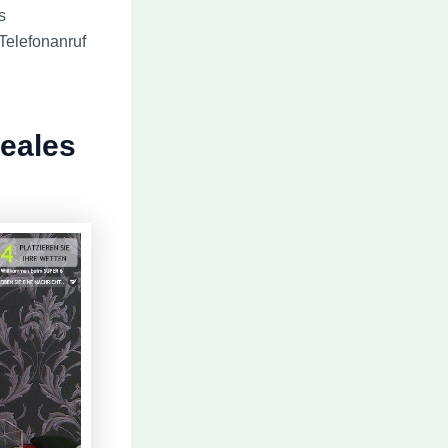
s
Telefonanruf
deales