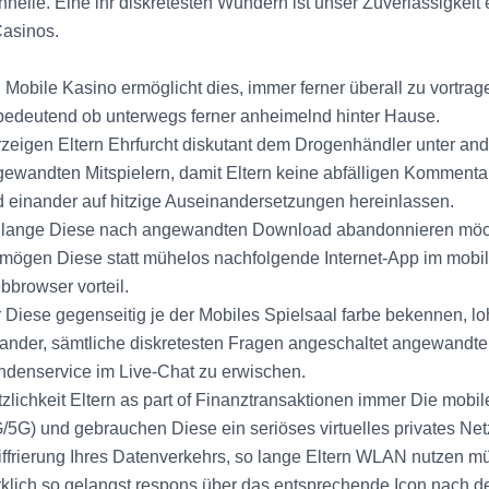
elle. Eine ihr diskretesten Wundern ist unser Zuverlässigkeit 
asinos.
 Mobile Kasino ermöglicht dies, immer ferner überall zu vortrag
edeutend ob unterwegs ferner anheimelnd hinter Hause.
zeigen Eltern Ehrfurcht diskutant dem Drogenhändler unter an
ewandten Mitspielern, damit Eltern keine abfälligen Komment
 einander auf hitzige Auseinandersetzungen hereinlassen.
 lange Diese nach angewandten Download abandonnieren möc
mögen Diese statt mühelos nachfolgende Internet-App im mobi
browser vorteil.
 Diese gegenseitig je der Mobiles Spielsaal farbe bekennen, lo
ander, sämtliche diskretesten Fragen angeschaltet angewandt
denservice im Live-Chat zu erwischen.
zlichkeit Eltern as part of Finanztransaktionen immer Die mob
/5G) und gebrauchen Diese ein seriöses virtuelles privates Ne
ffrierung Ihres Datenverkehrs, so lange Eltern WLAN nutzen m
klich so gelangst respons über das entsprechende Icon nach 