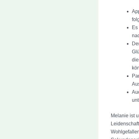
App
fol
Es 
nac
Den
Glü
die
kö
Par
Au
Auc
unt
Melanie ist 
Leidenschaft 
Wohlgefallen