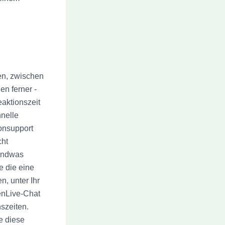
en, zwischen
n ferner -
aktionszeit
hnelle
fonsupport
cht
gendwas
e die eine
, unter Ihr
enLive-Chat
szeiten.
e diese