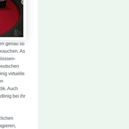
eßen genau so
brauchen. As
hlossen-
 deutschen
ig virtuelle
on
tik. Auch
linig bei ihr
zlichen
agieren,