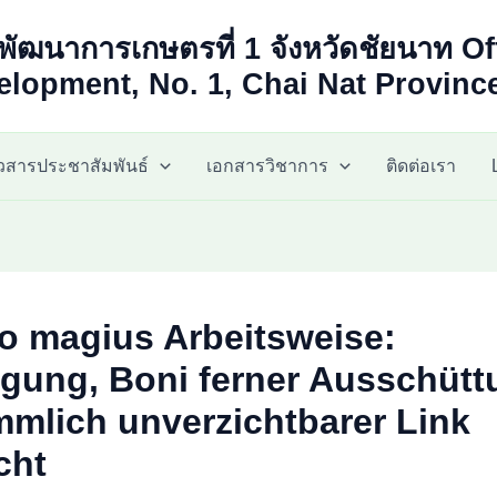
พัฒนาการเกษตรที่ 1 จังหวัดชัยนาท Of
lopment, No. 1, Chai Nat Provinc
าวสารประชาสัมพันธ์
เอกสารวิชาการ
ติดต่อเรา
o magius Arbeitsweise:
agung, Boni ferner Ausschütt
mlich unverzichtbarer Link
cht