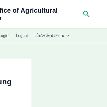
fice of Agricultural
Search
e
Login
Logout
เว็บไซต์หน่วยงาน
ung