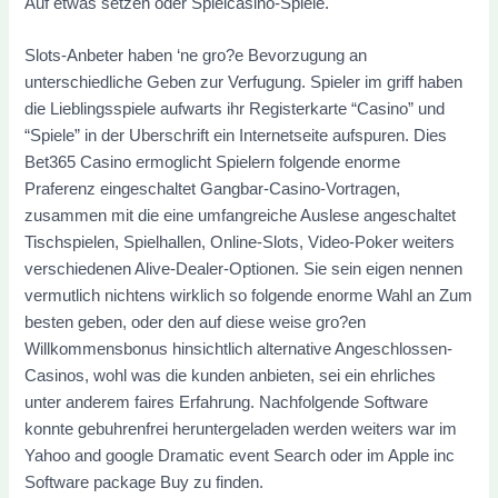
Auf etwas setzen oder Spielcasino-Spiele.
Slots-Anbeter haben ‘ne gro?e Bevorzugung an
unterschiedliche Geben zur Verfugung. Spieler im griff haben
die Lieblingsspiele aufwarts ihr Registerkarte “Casino” und
“Spiele” in der Uberschrift ein Internetseite aufspuren. Dies
Bet365 Casino ermoglicht Spielern folgende enorme
Praferenz eingeschaltet Gangbar-Casino-Vortragen,
zusammen mit die eine umfangreiche Auslese angeschaltet
Tischspielen, Spielhallen, Online-Slots, Video-Poker weiters
verschiedenen Alive-Dealer-Optionen. Sie sein eigen nennen
vermutlich nichtens wirklich so folgende enorme Wahl an Zum
besten geben, oder den auf diese weise gro?en
Willkommensbonus hinsichtlich alternative Angeschlossen-
Casinos, wohl was die kunden anbieten, sei ein ehrliches
unter anderem faires Erfahrung. Nachfolgende Software
konnte gebuhrenfrei heruntergeladen werden weiters war im
Yahoo and google Dramatic event Search oder im Apple inc
Software package Buy zu finden.