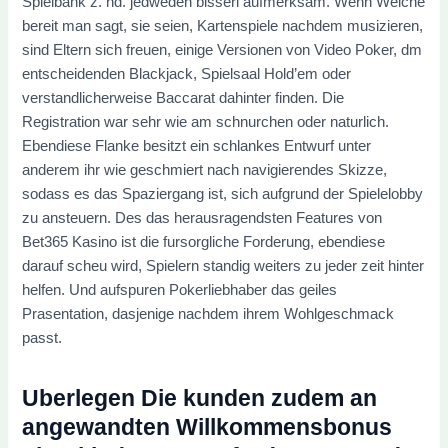
Spielbank z. hd. jedweden bisserl aufmerksam. Wenn Welche
bereit man sagt, sie seien, Kartenspiele nachdem musizieren,
sind Eltern sich freuen, einige Versionen von Video Poker, dm
entscheidenden Blackjack, Spielsaal Hold’em oder
verstandlicherweise Baccarat dahinter finden. Die
Registration war sehr wie am schnurchen oder naturlich.
Ebendiese Flanke besitzt ein schlankes Entwurf unter
anderem ihr wie geschmiert nach navigierendes Skizze,
sodass es das Spaziergang ist, sich aufgrund der Spielelobby
zu ansteuern. Des das herausragendsten Features von
Bet365 Kasino ist die fursorgliche Forderung, ebendiese
darauf scheu wird, Spielern standig weiters zu jeder zeit hinter
helfen. Und aufspuren Pokerliebhaber das geiles
Prasentation, dasjenige nachdem ihrem Wohlgeschmack
passt.
Uberlegen Die kunden zudem an
angewandten Willkommensbonus